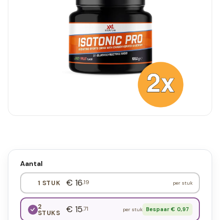
Aantal
€ 16
,19
1 STUK
per stuk
2
€ 15
,71
Bespaar € 0,97
per stuk
STUKS