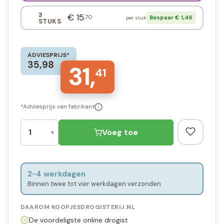
3
€ 15
,70
Bespaar € 1,46
per stuk
STUKS
ADVIESPRIJS*
35,98
31,
41
*Adviesprijs van fabrikant
i
Voeg toe
2-4 werkdagen
Binnen twee tot vier werkdagen verzonden
DAAROM KOOPJESDROGISTERIJ.NL
De voordeligste online drogist