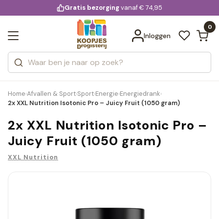
KD.
Gratis bezorging
voor 20:00 uur besteld
vanaf € 74,95
Bekijk alle resultaten
extra
Zoeken
0
Categorieën
Inloggen
Merken
Home
Afvallen & Sport
Sport
Energie
Energiedrank
›
›
›
›
›
2x XXL Nutrition Isotonic Pro – Juicy Fruit (1050 gram)
2x XXL Nutrition Isotonic Pro –
Juicy Fruit (1050 gram)
XXL Nutrition