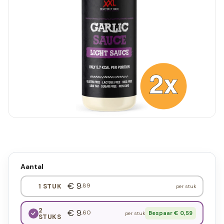
Aantal
€ 9
,89
1 STUK
per stuk
2
€ 9
,60
Bespaar € 0,59
per stuk
STUKS