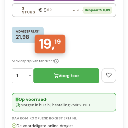
3
€ 9
,59
Bespaar € 0,89
per stuk
STUKS
ADVIESPRIJS*
21,98
19,
19
*Adviesprijs van fabrikant
i
Voeg toe
Op voorraad
·
Morgen in huis bij bestelling vóór 20:00
DAAROM KOOPJESDROGISTERIJ.NL
De voordeligste online drogist