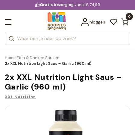
KD.
Gratis bezorging
voor 20:00 uur besteld
vanaf € 74,95
Bekijk alle resultaten
extra
Zoeken
0
Categorieën
Inloggen
Merken
Home
Eten & Drinken
Sauzen
›
›
›
2x XXL Nutrition Light Saus – Garlic (960 ml)
2x XXL Nutrition Light Saus –
Garlic (960 ml)
XXL Nutrition