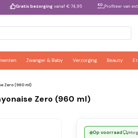
KD.
Profiteer van ex
Gratis bezorging
vanaf € 74,95
extra
ementen
Zwanger & Baby
Verzorging
Beauty
Et
se Zero (960 ml)
ayonaise Zero (960 ml)
Op voorraad
·
Morge