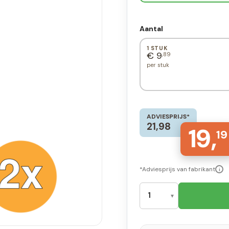
Aantal
1 STUK
€ 9
,89
per stuk
ADVIESPRIJS*
21,98
19,
19
*Adviesprijs van fabrikant
i