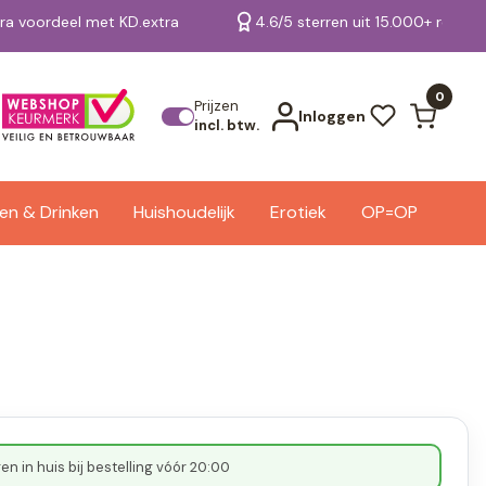
tra voordeel met KD.extra
4.6/5 sterren uit 15.000+ review
Bekijk alle resultaten
0
Prijzen
Inloggen
incl. btw.
en & Drinken
Huishoudelijk
Erotiek
OP=OP
n in huis bij bestelling vóór 20:00