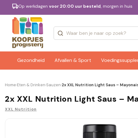
Op werkdagen
voor 20:00 uur besteld
, morgen in huis
Categorieën
Merken
Gezondheid
Afvallen & Sport
Voedingssuppl
Home
Eten & Drinken
Sauzen
2x XXL Nutrition Light Saus – Mayonai
›
›
›
2x XXL Nutrition Light Saus – M
XXL Nutrition