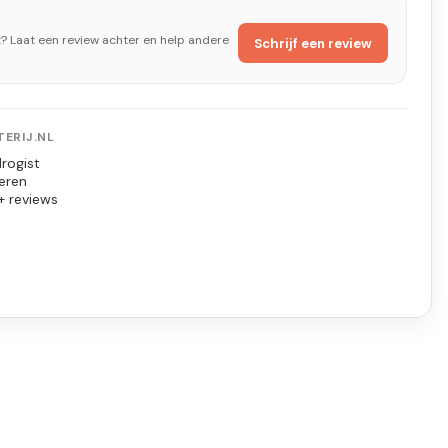
t? Laat een review achter en help andere
Schrijf een review
ERIJ.NL
rogist
eren
+ reviews