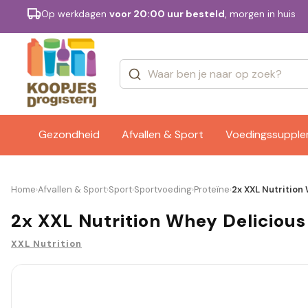
Op werkdagen
voor 20:00 uur besteld
, morgen in huis
Categorieën
Merken
Gezondheid
Afvallen & Sport
Voedingssuppl
Home
Afvallen & Sport
Sport
Sportvoeding
Proteïne
2x XXL Nutrition
›
›
›
›
›
2x XXL Nutrition Whey Delicious
XXL Nutrition