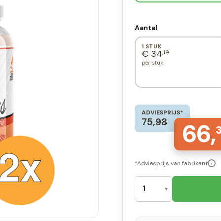
Aantal
1 STUK
€ 34
,19
per stuk
ADVIESPRIJS*
75,98
66,
*Adviesprijs van fabrikant
i