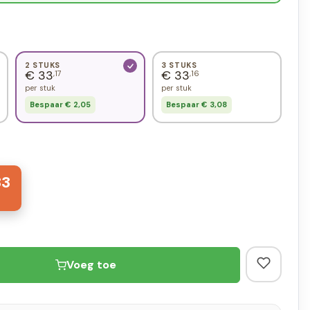
2 STUKS
3 STUKS
€ 33
€ 33
,17
,16
per stuk
per stuk
Bespaar € 2,05
Bespaar € 3,08
33
Voeg toe