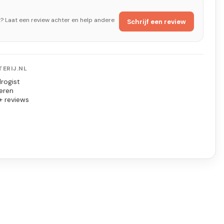
t? Laat een review achter en help andere
Schrijf een review
ERIJ.NL
rogist
eren
+ reviews