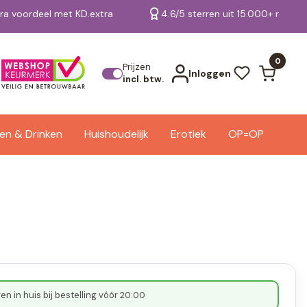
tra voordeel met KD.extra
4.6/5 sterren uit 15.000+ review
Bekijk alle resultaten
0
Prijzen
Inloggen
incl. btw.
en & Drinken
Huishoudelijk
Erotiek
OP=OP
n in huis bij bestelling vóór 20:00