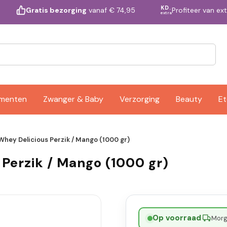
KD.
Profiteer van ex
Gratis bezorging
vanaf € 74,95
extra
ementen
Zwanger & Baby
Verzorging
Beauty
Et
 Whey Delicious Perzik / Mango (1000 gr)
 Perzik / Mango (1000 gr)
Op voorraad
·
Morge