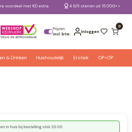
tra voordeel met KD.extra
4.6/5 sterren uit 15.000+ review
Bekijk alle resultaten
0
Prijzen
Inloggen
incl. btw.
en & Drinken
Huishoudelijk
Erotiek
OP=OP
n in huis bij bestelling vóór 20:00