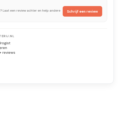
t? Laat een review achter en help andere
Schrijf een review
ERIJ.NL
rogist
eren
+ reviews