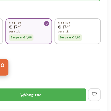
2 STUKS
3 STUKS
€ 17
€ 17
,45
,45
per stuk
per stuk
Bespaar € 1,08
Bespaar € 1,62
90
Voeg toe