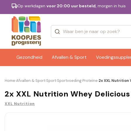
Op werkdagen
voor 20:00 uur besteld
, morgen in huis
Categorieën
Merken
Gezondheid
Afvallen & Sport
Voedingssuppl
Home
Afvallen & Sport
Sport
Sportvoeding
Proteïne
2x XXL Nutrition
›
›
›
›
›
2x XXL Nutrition Whey Delicious
XXL Nutrition