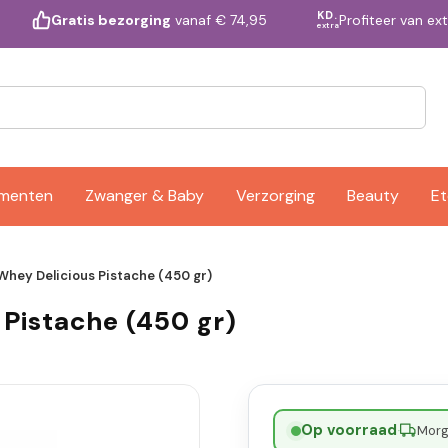
KD.
Profiteer van ex
Gratis bezorging
vanaf € 74,95
extra
ementen
Zwanger & Baby
Verzorging
Beauty
Et
 Whey Delicious Pistache (450 gr)
 Pistache (450 gr)
Op voorraad
·
Morge