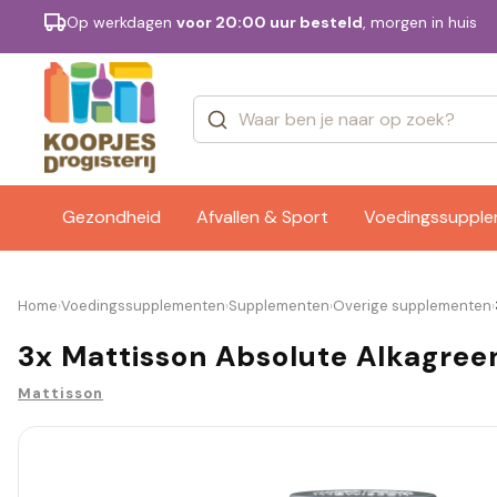
Op werkdagen
voor 20:00 uur besteld
, morgen in huis
Categorieën
Merken
Gezondheid
Afvallen & Sport
Voedingssuppl
Home
Voedingssupplementen
Supplementen
Overige supplementen
›
›
›
›
3x Mattisson Absolute Alkagree
Mattisson