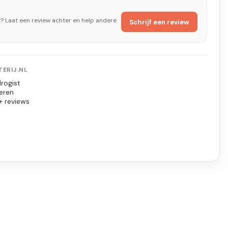
t? Laat een review achter en help andere
Schrijf een review
ERIJ.NL
rogist
eren
+ reviews