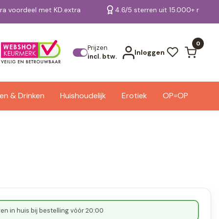
tra voordeel met KD.extra
4.6/5 sterren uit 15.000+ review
Bekijk alle resultaten
0
Prijzen
Inloggen
incl. btw.
en & Drinken
Huishoudelijk
Erotiek
OP=OP
n in huis bij bestelling vóór 20:00