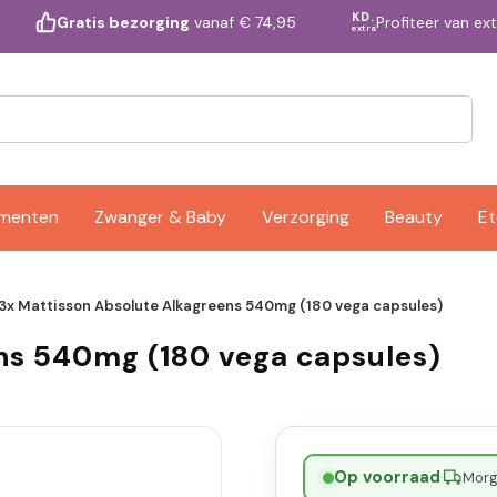
KD.
Profiteer van ex
Gratis bezorging
vanaf € 74,95
extra
ementen
Zwanger & Baby
Verzorging
Beauty
Et
3x Mattisson Absolute Alkagreens 540mg (180 vega capsules)
ns 540mg (180 vega capsules)
Op voorraad
·
Morge