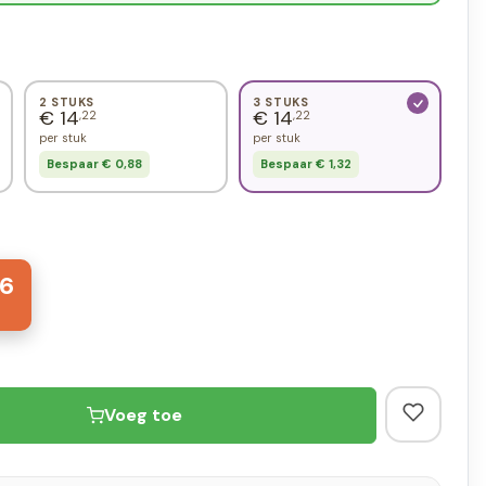
2 STUKS
3 STUKS
€ 14
€ 14
,22
,22
per stuk
per stuk
Bespaar € 0,88
Bespaar € 1,32
6
Voeg toe