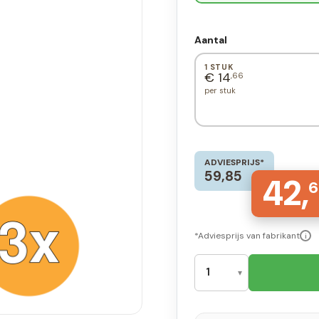
Aantal
1 STUK
€ 14
,66
per stuk
ADVIESPRIJS*
59,85
42,
6
*Adviesprijs van fabrikant
i