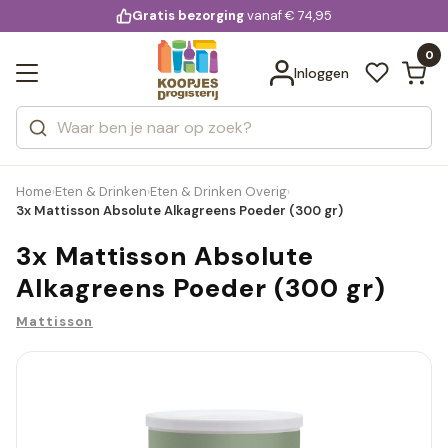
KD.
Gratis bezorging
voor 20:00 uur besteld
vanaf € 74,95
Bekijk alle resultaten
extra
Zoeken
0
Categorieën
Inloggen
Merken
Home
Eten & Drinken
Eten & Drinken Overig
›
›
›
3x Mattisson Absolute Alkagreens Poeder (300 gr)
3x Mattisson Absolute
Alkagreens Poeder (300 gr)
Mattisson