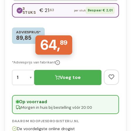
3
€ 21
,63
Bespaar € 2,01
per stuk
STUKS
ADVIESPRIJS*
89,85
64,
89
*Adviesprijs van fabrikant
i
Voeg toe
Op voorraad
·
Morgen in huis bij bestelling vóór 20:00
DAAROM KOOPJESDROGISTERIJ.NL
De voordeligste online drogist