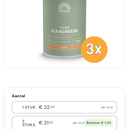
Aantal
€ 22
,30
1 STUK
per stuk
2
€ 21
,63
Bespaar € 1,34
per stuk
STUKS