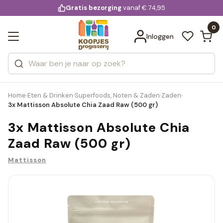
KD.
Gratis bezorging
voor 20:00 uur besteld
vanaf € 74,95
Bekijk alle resultaten
extra
Zoeken
0
Categorieën
Inloggen
Merken
Home
Eten & Drinken
Superfoods, Noten & Zaden
Zaden
›
›
›
›
3x Mattisson Absolute Chia Zaad Raw (500 gr)
3x Mattisson Absolute Chia
Zaad Raw (500 gr)
Mattisson