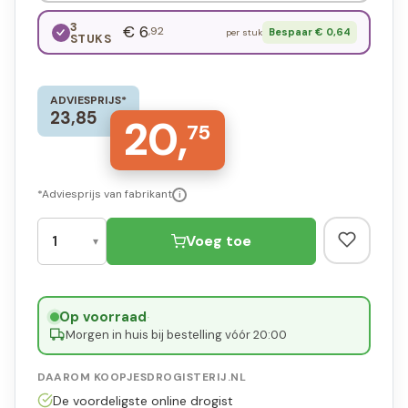
3
€ 6
,92
Bespaar € 0,64
per stuk
STUKS
ADVIESPRIJS*
23,85
20,
75
*Adviesprijs van fabrikant
i
Voeg toe
Op voorraad
·
Morgen in huis bij bestelling vóór 20:00
DAAROM KOOPJESDROGISTERIJ.NL
De voordeligste online drogist