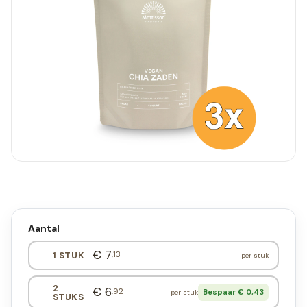
Aantal
€ 7
,13
1 STUK
per stuk
2
€ 6
,92
Bespaar € 0,43
per stuk
STUKS