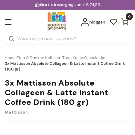
KD.
Gratis bezorging
voor 20:00 uur besteld
vanaf € 74,95
Bekijk alle resultaten
extra
Zoeken
0
Categorieën
Inloggen
Merken
Home
Eten & Drinken
Koffie en Thee
Koffie
Oploskoffie
›
›
›
›
›
3x Mattisson Absolute Collageen & Latte Instant Coffee Drink
(180 gr)
3x Mattisson Absolute
Collageen & Latte Instant
Coffee Drink (180 gr)
Mattisson