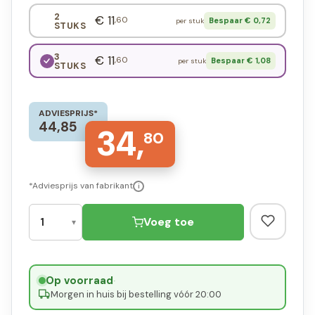
2
€ 11
,60
Bespaar € 0,72
per stuk
STUKS
3
€ 11
,60
Bespaar € 1,08
per stuk
STUKS
ADVIESPRIJS*
44,85
34,
80
*Adviesprijs van fabrikant
i
Voeg toe
Op voorraad
·
Morgen in huis bij bestelling vóór 20:00