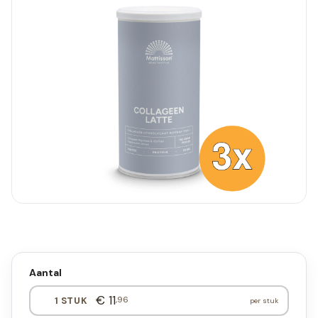
Aantal
€ 11
,96
1 STUK
per stuk