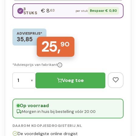
3
€ 8
,63
Bespaar € 0,80
per stuk
STUKS
ADVIESPRIJS*
35,85
25,
90
*Adviesprijs van fabrikant
i
Voeg toe
Op voorraad
·
Morgen in huis bij bestelling vóór 20:00
DAAROM KOOPJESDROGISTERIJ.NL
De voordeligste online drogist