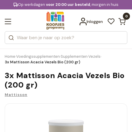
KD.
Op werkdagen
Gratis bezorging
voor 20:00 uur besteld
, morgen in huis
Bekijk alle resultaten
extra
Zoeken
0
Categorieën
Inloggen
Merken
Home
Voedingssupplementen
Supplementen
Vezels
›
›
›
›
3x Mattisson Acacia Vezels Bio (200 gr)
3x Mattisson Acacia Vezels Bio
(200 gr)
Mattisson