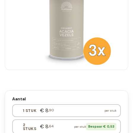
Aantal
€ 8
,90
1 STUK
per stuk
2
€ 8
,64
Bespaar € 0,53
per stuk
STUKS