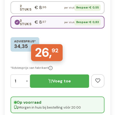
2
€ 8
,98
Bespaar € 0,55
per stuk
STUKS
3
€ 8
,97
Bespaar € 0,83
per stuk
STUKS
ADVIESPRIJS*
34,35
26,
92
*Adviesprijs van fabrikant
i
Voeg toe
Op voorraad
·
Morgen in huis bij bestelling vóór 20:00