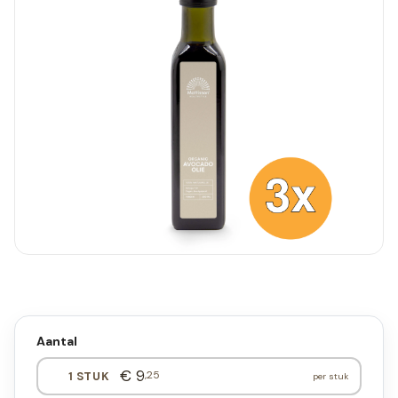
Aantal
€ 9
,25
1 STUK
per stuk