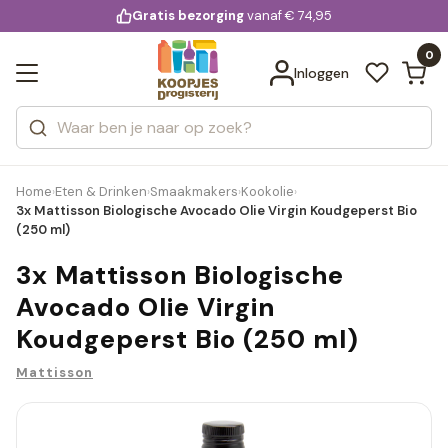
KD.
Gratis bezorging
voor 20:00 uur besteld
vanaf € 74,95
Bekijk alle resultaten
extra
Zoeken
0
Categorieën
Inloggen
Merken
Home
Eten & Drinken
Smaakmakers
Kookolie
›
›
›
›
3x Mattisson Biologische Avocado Olie Virgin Koudgeperst Bio
(250 ml)
3x Mattisson Biologische
Avocado Olie Virgin
Koudgeperst Bio (250 ml)
Mattisson