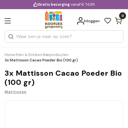
KD.
Gratis bezorging
voor 20:00 uur besteld
Profiteer van extra voordeel met KD.extra
Bekijk alle resultaten
extra
Zoeken
0
Categorieën
Inloggen
Merken
Home
Eten & Drinken
Bakproducten
›
›
›
3x Mattisson Cacao Poeder Bio (100 gr)
3x Mattisson Cacao Poeder Bio
(100 gr)
Mattisson