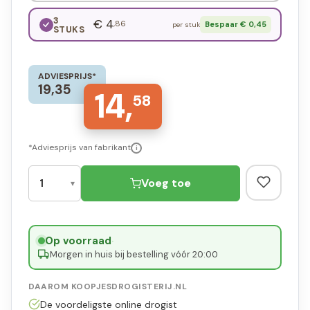
3
€ 4
,86
Bespaar € 0,45
per stuk
STUKS
ADVIESPRIJS*
19,35
14,
58
*Adviesprijs van fabrikant
i
Voeg toe
Op voorraad
·
Morgen in huis bij bestelling vóór 20:00
DAAROM KOOPJESDROGISTERIJ.NL
De voordeligste online drogist