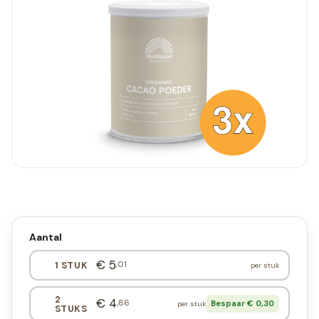
Aantal
€ 5
,01
1 STUK
per stuk
2
€ 4
,86
Bespaar € 0,30
per stuk
STUKS