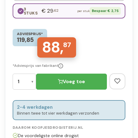
3
€ 29
,62
Bespaar € 2,75
per stuk
STUKS
ADVIESPRIJS*
119,85
88,
87
*Adviesprijs van fabrikant
i
Voeg toe
2-4 werkdagen
Binnen twee tot vier werkdagen verzonden
DAAROM KOOPJESDROGISTERIJ.NL
De voordeligste online drogist