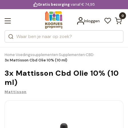
KD.
Gratis bezorging
voor 20:00 uur besteld
vanaf € 74,95
Bekijk alle resultaten
extra
Zoeken
0
Categorieën
Inloggen
Merken
Home
Voedingssupplementen
Supplementen
CBD
›
›
›
›
3x Mattisson Cbd Olie 10% (10 ml)
3x Mattisson Cbd Olie 10% (10
ml)
Mattisson