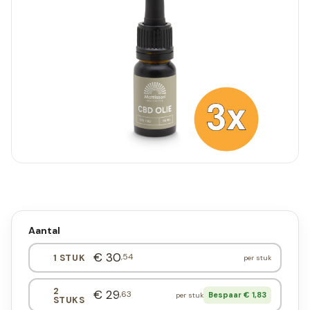
Aantal
€ 30
,54
1 STUK
per stuk
2
€ 29
,63
Bespaar € 1,83
per stuk
STUKS