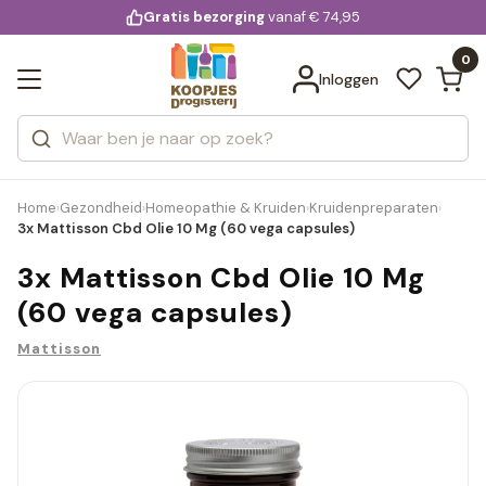
KD.
Gratis bezorging
voor 20:00 uur besteld
vanaf € 74,95
Bekijk alle resultaten
extra
Zoeken
0
Categorieën
Inloggen
Merken
Home
Gezondheid
Homeopathie & Kruiden
Kruidenpreparaten
›
›
›
›
3x Mattisson Cbd Olie 10 Mg (60 vega capsules)
3x Mattisson Cbd Olie 10 Mg
(60 vega capsules)
Mattisson