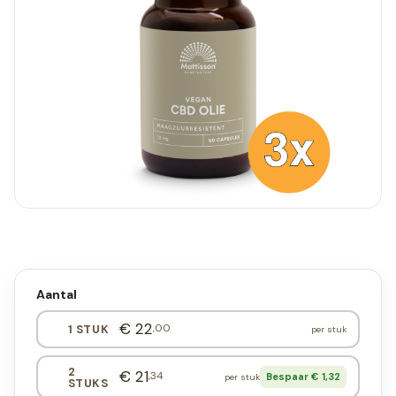
Aantal
€ 22
,00
1 STUK
per stuk
2
€ 21
,34
Bespaar € 1,32
per stuk
STUKS