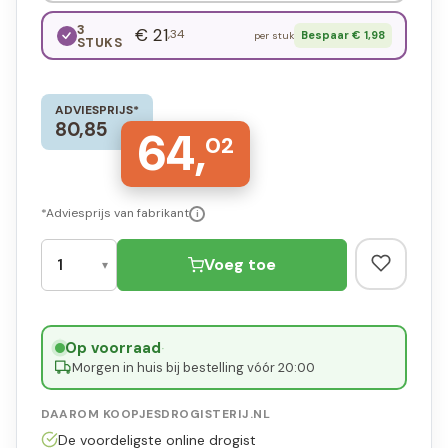
3
€ 21
,34
Bespaar € 1,98
per stuk
STUKS
ADVIESPRIJS*
80,85
64,
02
*Adviesprijs van fabrikant
i
Voeg toe
Op voorraad
·
Morgen in huis bij bestelling vóór 20:00
DAAROM KOOPJESDROGISTERIJ.NL
De voordeligste online drogist