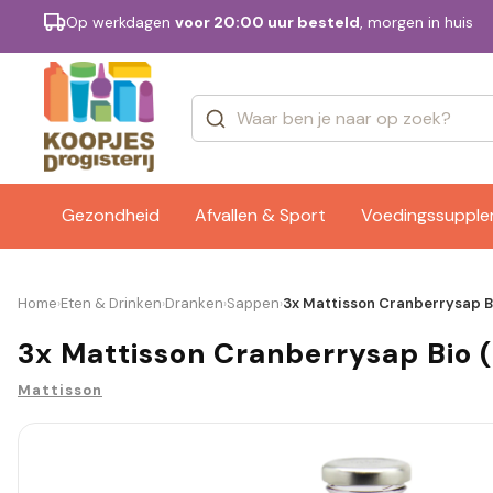
Op werkdagen
voor 20:00 uur besteld
, morgen in huis
Categorieën
Merken
Gezondheid
Afvallen & Sport
Voedingssuppl
Home
Eten & Drinken
Dranken
Sappen
3x Mattisson Cranberrysap B
›
›
›
›
3x Mattisson Cranberrysap Bio 
Mattisson