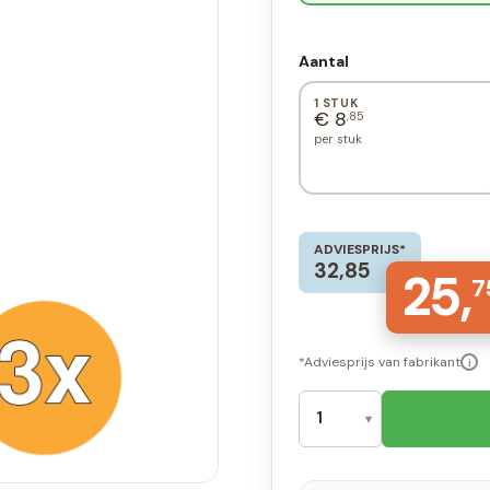
Aantal
1 STUK
€ 8
,85
per stuk
ADVIESPRIJS*
32,85
25,
7
*Adviesprijs van fabrikant
i