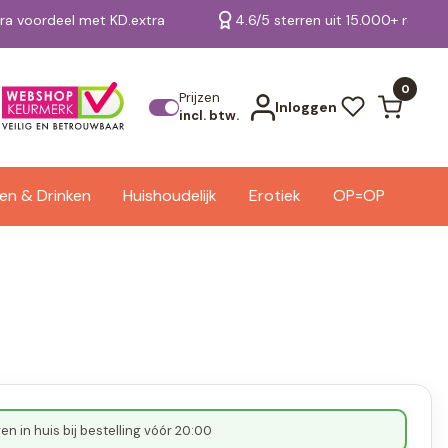
tra voordeel met KD.extra
4.6/5 sterren uit 15.000+ review
Bekijk alle resultaten
0
Prijzen
Inloggen
incl. btw.
en & Drinken
Huishoudelijk
Erotiek
OP=OP
n in huis bij bestelling vóór 20:00