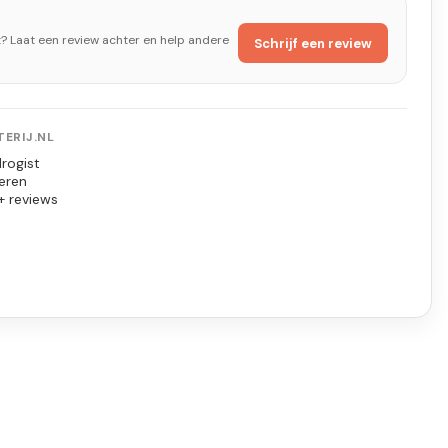
t? Laat een review achter en help andere
Schrijf een review
ERIJ.NL
rogist
eren
+ reviews