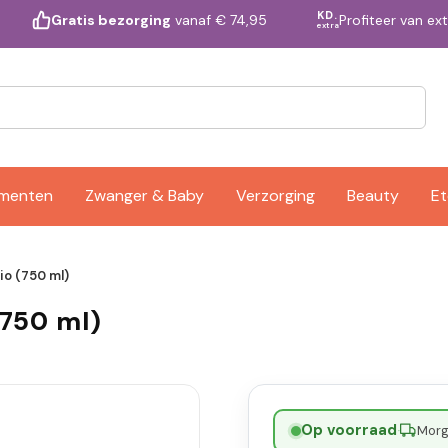
KD.
Profiteer van ex
Gratis bezorging
vanaf € 74,95
extra
ementen
Zwanger & Baby
Verzorging
Beauty
Et
io (750 ml)
(750 ml)
Op voorraad
·
Morge