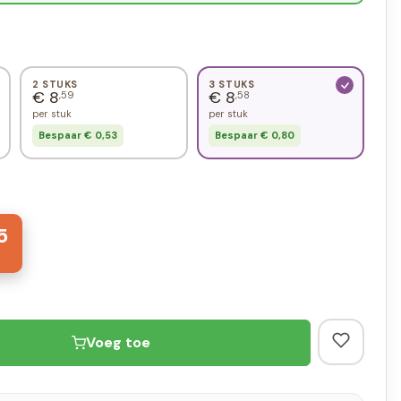
2 STUKS
3 STUKS
€ 8
€ 8
,59
,58
per stuk
per stuk
Bespaar € 0,53
Bespaar € 0,80
5
Voeg toe