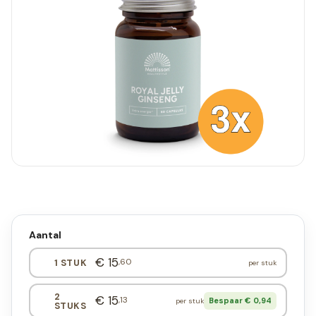
Aantal
€ 15
,60
1 STUK
per stuk
2
€ 15
,13
Bespaar € 0,94
per stuk
STUKS