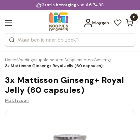
KD.
Gratis bezorging
voor 20:00 uur besteld
vanaf € 74,95
Bekijk alle resultaten
extra
Zoeken
0
Categorieën
Inloggen
Merken
Home
Voedingssupplementen
Supplementen
Ginseng
›
›
›
›
3x Mattisson Ginseng+ Royal Jelly (60 capsules)
3x Mattisson Ginseng+ Royal
Jelly (60 capsules)
Mattisson