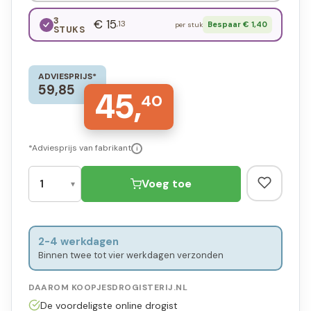
3
€ 15
,13
Bespaar € 1,40
per stuk
STUKS
ADVIESPRIJS*
59,85
45,
40
*Adviesprijs van fabrikant
i
Voeg toe
2-4 werkdagen
Binnen twee tot vier werkdagen verzonden
DAAROM KOOPJESDROGISTERIJ.NL
De voordeligste online drogist