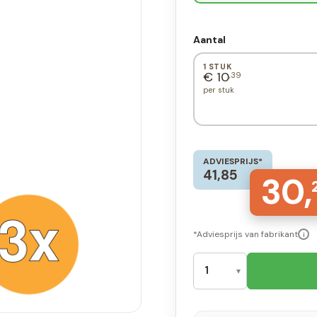
Aantal
1 STUK
€ 10
,39
per stuk
ADVIESPRIJS*
41,85
30,
*Adviesprijs van fabrikant
i