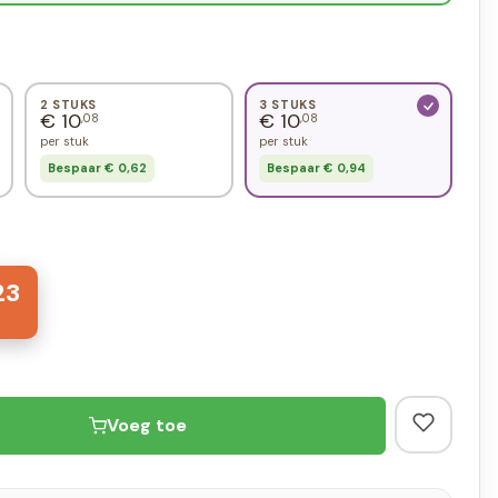
2 STUKS
3 STUKS
€ 10
€ 10
,08
,08
per stuk
per stuk
Bespaar € 0,62
Bespaar € 0,94
23
Voeg toe