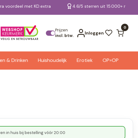
tra voordeel met KD.extra
4.6/5 sterren uit 15.000+ review
Bekijk alle resultaten
0
Prijzen
Inloggen
incl. btw.
en & Drinken
Huishoudelijk
Erotiek
OP=OP
n in huis bij bestelling vóór 20:00