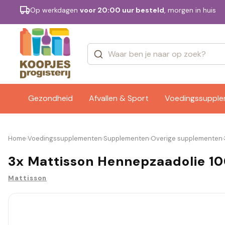
Op werkdagen
voor 20:00 uur besteld
, morgen in huis
Categorieën
Merken
Gezondheid
Afvallen & Sport
Voedingssuppl
Home
Voedingssupplementen
Supplementen
Overige supplementen
›
›
›
›
3x Mattisson Hennepzaadolie 1
Mattisson