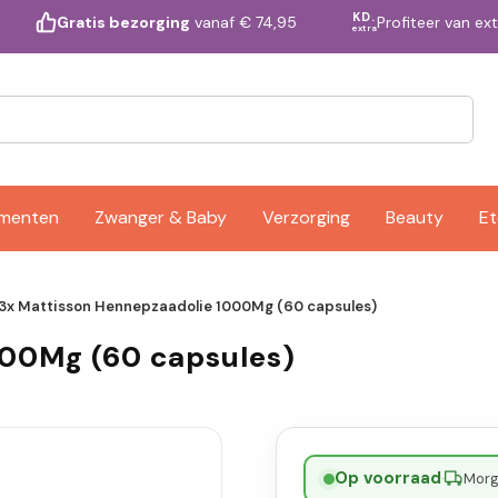
KD.
Profiteer van ex
Gratis bezorging
vanaf € 74,95
extra
ementen
Zwanger & Baby
Verzorging
Beauty
Et
3x Mattisson Hennepzaadolie 1000Mg (60 capsules)
000Mg (60 capsules)
Op voorraad
·
Morge