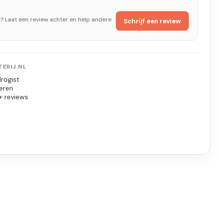
t? Laat een review achter en help andere
Schrijf een review
ERIJ.NL
rogist
eren
+ reviews