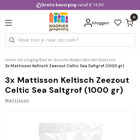
KD.
Gratis bezorging
voor 20:00 uur besteld
vanaf € 74,95
Bekijk alle resultaten
extra
Zoeken
0
Categorieën
Inloggen
Merken
Home
Verzorging
Bad en douche
Badproducten
Badzout
›
›
›
›
›
3x Mattisson Keltisch Zeezout Celtic Sea Saltgrof (1000 gr)
3x Mattisson Keltisch Zeezout
Celtic Sea Saltgrof (1000 gr)
Mattisson