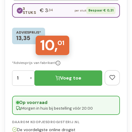
3
€ 3
,34
Bespaar € 0,31
per stuk
STUKS
ADVIESPRIJS*
13,35
10,
01
*Adviesprijs van fabrikant
i
Voeg toe
Op voorraad
·
Morgen in huis bij bestelling vóór 20:00
DAAROM KOOPJESDROGISTERIJ.NL
De voordeligste online drogist