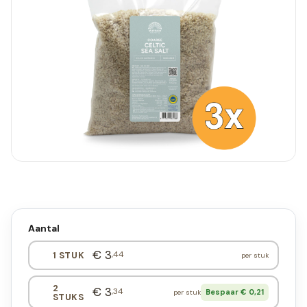
Aantal
€ 3
,44
1 STUK
per stuk
2
€ 3
,34
Bespaar € 0,21
per stuk
STUKS