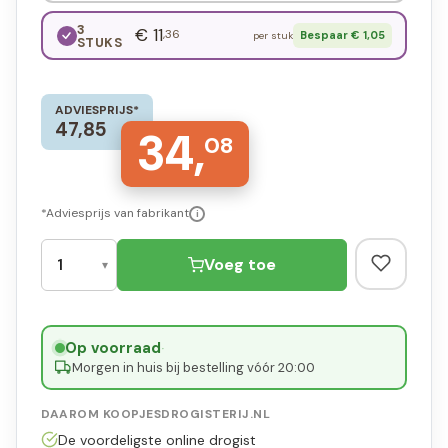
3
€ 11
,36
Bespaar € 1,05
per stuk
STUKS
ADVIESPRIJS*
47,85
34,
08
*Adviesprijs van fabrikant
i
Voeg toe
Op voorraad
·
Morgen in huis bij bestelling vóór 20:00
DAAROM KOOPJESDROGISTERIJ.NL
De voordeligste online drogist