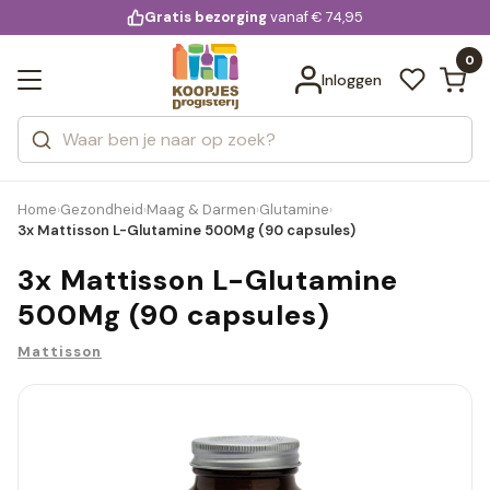
KD.
Gratis bezorging
voor 20:00 uur besteld
vanaf € 74,95
Bekijk alle resultaten
extra
Zoeken
0
Categorieën
Inloggen
Merken
Home
Gezondheid
Maag & Darmen
Glutamine
›
›
›
›
3x Mattisson L-Glutamine 500Mg (90 capsules)
3x Mattisson L-Glutamine
500Mg (90 capsules)
Mattisson