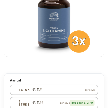
Aantal
€ 11
,71
1 STUK
per stuk
2
€ 11
,36
Bespaar € 0,70
per stuk
STUKS