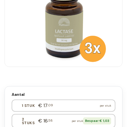
Aantal
€ 17
,09
1 STUK
per stuk
2
€ 16
,58
Bespaar € 1,03
per stuk
STUKS