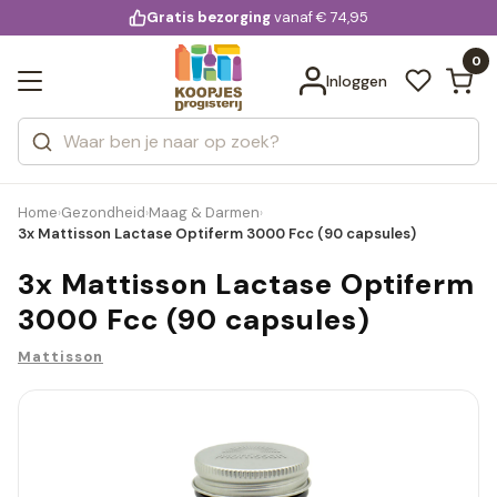
KD.
Gratis bezorging
voor 20:00 uur besteld
vanaf € 74,95
Bekijk alle resultaten
extra
Zoeken
0
Categorieën
Inloggen
Merken
Home
Gezondheid
Maag & Darmen
›
›
›
3x Mattisson Lactase Optiferm 3000 Fcc (90 capsules)
3x Mattisson Lactase Optiferm
3000 Fcc (90 capsules)
Mattisson