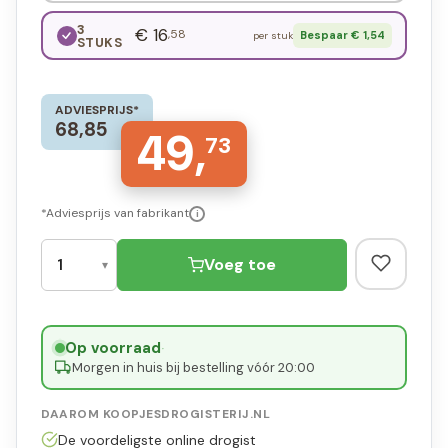
3
€ 16
,58
Bespaar € 1,54
per stuk
STUKS
ADVIESPRIJS*
68,85
49,
73
*Adviesprijs van fabrikant
i
Voeg toe
Op voorraad
·
Morgen in huis bij bestelling vóór 20:00
DAAROM KOOPJESDROGISTERIJ.NL
De voordeligste online drogist