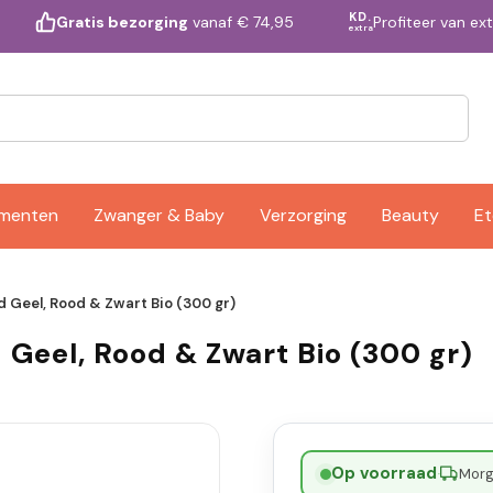
KD.
Profiteer van ex
Gratis bezorging
vanaf € 74,95
extra
ementen
Zwanger & Baby
Verzorging
Beauty
Et
 Geel, Rood & Zwart Bio (300 gr)
Geel, Rood & Zwart Bio (300 gr)
Op voorraad
·
Morge