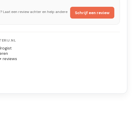
t? Laat een review achter en help andere
Schrijf een review
ERIJ.NL
rogist
eren
+ reviews