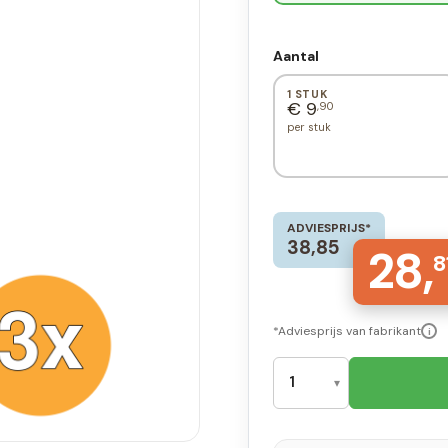
Aantal
1 STUK
€ 9
,90
per stuk
ADVIESPRIJS*
38,85
28,
8
*Adviesprijs van fabrikant
i