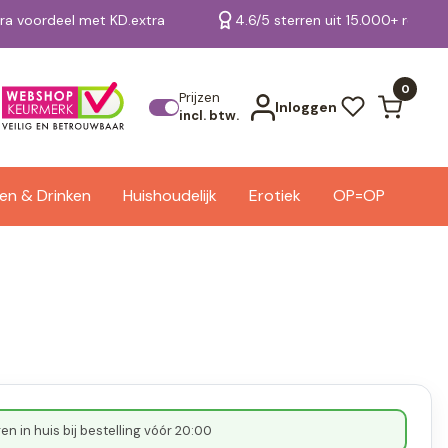
tra voordeel met KD.extra
4.6/5 sterren uit 15.000+ review
Bekijk alle resultaten
0
Prijzen
Inloggen
incl. btw.
en & Drinken
Huishoudelijk
Erotiek
OP=OP
n in huis bij bestelling vóór 20:00