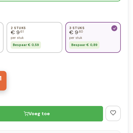
2 STUKS
3 STUKS
€ 9
€ 9
,61
,60
per stuk
per stuk
Bespaar € 0,59
Bespaar € 0,89
1
Voeg toe