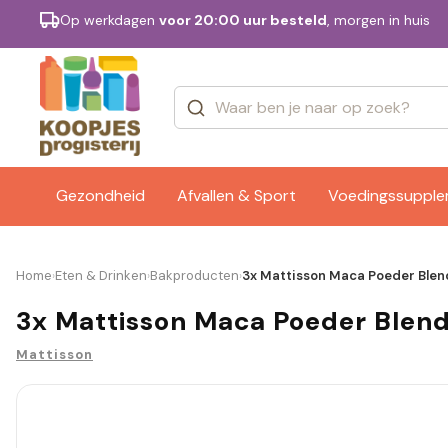
Op werkdagen
voor 20:00 uur besteld
, morgen in huis
Categorieën
Merken
Gezondheid
Afvallen & Sport
Voedingssuppl
Home
Eten & Drinken
Bakproducten
3x Mattisson Maca Poeder Blend
›
›
›
3x Mattisson Maca Poeder Blend 
Mattisson