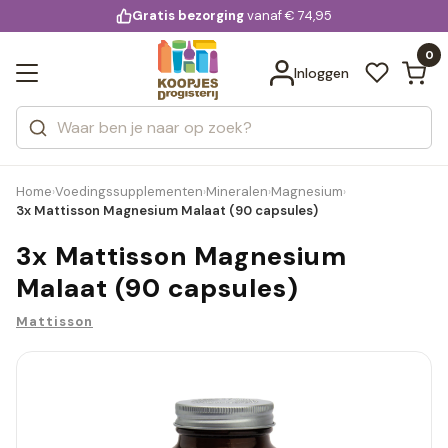
KD.
Gratis bezorging
voor 20:00 uur besteld
vanaf € 74,95
Bekijk alle resultaten
extra
Zoeken
0
Categorieën
Inloggen
Merken
Home
Voedingssupplementen
Mineralen
Magnesium
›
›
›
›
3x Mattisson Magnesium Malaat (90 capsules)
3x Mattisson Magnesium
Malaat (90 capsules)
Mattisson