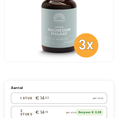
Aantal
€ 14
,63
1 STUK
per stuk
2
€ 14
,19
Bespaar € 0,88
per stuk
STUKS