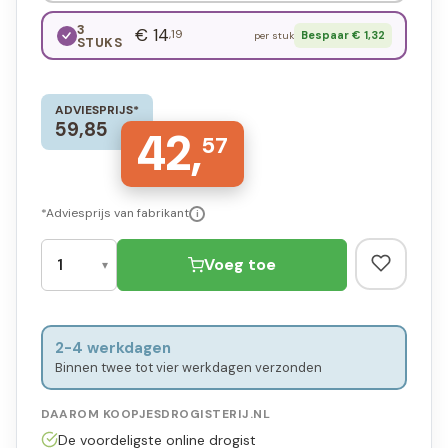
3
€ 14
,19
Bespaar € 1,32
per stuk
STUKS
ADVIESPRIJS*
59,85
42,
57
*Adviesprijs van fabrikant
i
Voeg toe
2-4 werkdagen
Binnen twee tot vier werkdagen verzonden
DAAROM KOOPJESDROGISTERIJ.NL
De voordeligste online drogist