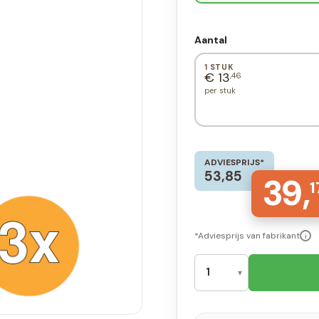
Aantal
1 STUK
€ 13
,46
per stuk
ADVIESPRIJS*
53,85
39,
1
*Adviesprijs van fabrikant
i