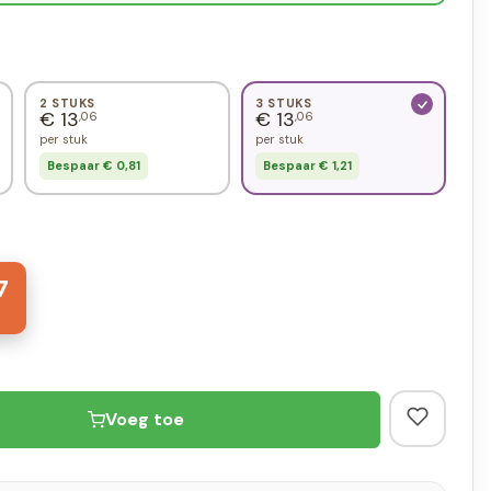
2 STUKS
3 STUKS
€ 13
€ 13
,06
,06
per stuk
per stuk
Bespaar € 0,81
Bespaar € 1,21
7
Voeg toe