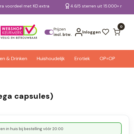
tra voordeel met KD.extra
4.6/5 sterren uit 15.000+ review
Bekijk alle resultaten
0
Prijzen
Inloggen
incl. btw.
en & Drinken
Huishoudelijk
Erotiek
OP=OP
ega capsules)
n in huis bij bestelling vóór 20:00