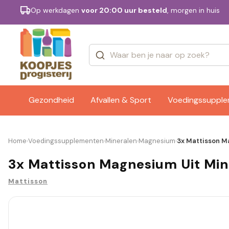
Op werkdagen
voor 20:00 uur besteld
, morgen in huis
Categorieën
Merken
Gezondheid
Afvallen & Sport
Voedingssuppl
Home
Voedingssupplementen
Mineralen
Magnesium
3x Mattisson M
›
›
›
›
3x Mattisson Magnesium Uit Min
Mattisson