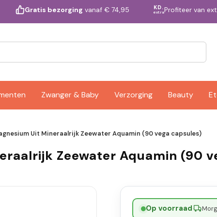
KD.
Profiteer van ex
Gratis bezorging
vanaf € 74,95
extra
ementen
Zwanger & Baby
Verzorging
Beauty
Et
agnesium Uit Mineraalrijk Zeewater Aquamin (90 vega capsules)
eraalrijk Zeewater Aquamin (90 v
Op voorraad
·
Morge