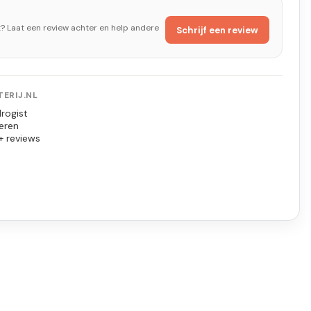
t? Laat een review achter en help andere
Schrijf een review
ERIJ.NL
rogist
eren
+ reviews