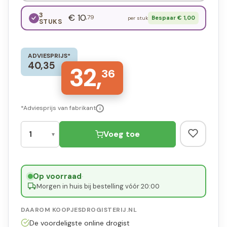
3
€ 10
,79
Bespaar € 1,00
per stuk
STUKS
ADVIESPRIJS*
40,35
32,
36
*Adviesprijs van fabrikant
i
Voeg toe
Op voorraad
·
Morgen in huis bij bestelling vóór 20:00
DAAROM KOOPJESDROGISTERIJ.NL
De voordeligste online drogist