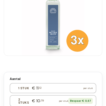
Aantal
€ 11
,12
1 STUK
per stuk
2
€ 10
,79
Bespaar € 0,67
per stuk
STUKS