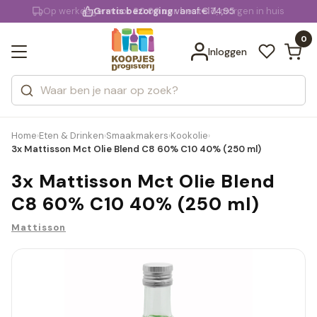
KD.
Gratis bezorging
voor 20:00 uur besteld
vanaf € 74,95
Bekijk alle resultaten
extra
Zoeken
0
Categorieën
Inloggen
Merken
Home
Eten & Drinken
Smaakmakers
Kookolie
›
›
›
›
3x Mattisson Mct Olie Blend C8 60% C10 40% (250 ml)
3x Mattisson Mct Olie Blend
C8 60% C10 40% (250 ml)
Mattisson