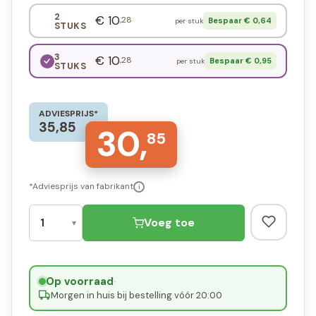
2
€ 10
,28
Bespaar € 0,64
per stuk
STUKS
3
€ 10
,28
Bespaar € 0,95
per stuk
STUKS
ADVIESPRIJS*
35,85
30,
85
*Adviesprijs van fabrikant
i
Voeg toe
Op voorraad
·
Morgen in huis bij bestelling vóór 20:00