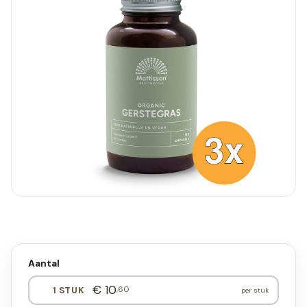
Aantal
€ 10
,60
1 STUK
per stuk