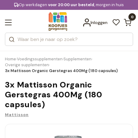
KD.
Op werkdagen
Gratis bezorging
voor 20:00 uur besteld
, morgen in huis
Bekijk alle resultaten
extra
Zoeken
0
Categorieën
Inloggen
Merken
Home
Voedingssupplementen
Supplementen
›
›
›
Overige supplementen
›
3x Mattisson Organic Gerstegras 400Mg (180 capsules)
3x Mattisson Organic
Gerstegras 400Mg (180
capsules)
Mattisson