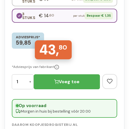
STUKS
3
€ 14
,60
Bespaar € 1,35
per stuk
STUKS
ADVIESPRIJS*
59,85
43,
80
*Adviesprijs van fabrikant
i
Voeg toe
Op voorraad
·
Morgen in huis bij bestelling vóór 20:00
DAAROM KOOPJESDROGISTERIJ.NL