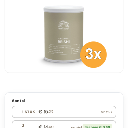
Aantal
€ 15
,05
1 STUK
per stuk
2
€ 14
,60
Bespaar € 0,90
per stuk