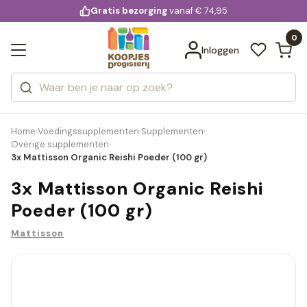
KD.
Gratis bezorging
voor 20:00 uur besteld
vanaf € 74,95
Bekijk alle resultaten
extra
Zoeken
0
Categorieën
Inloggen
Merken
Home
Voedingssupplementen
Supplementen
›
›
›
Overige supplementen
›
3x Mattisson Organic Reishi Poeder (100 gr)
3x Mattisson Organic Reishi
Poeder (100 gr)
Mattisson