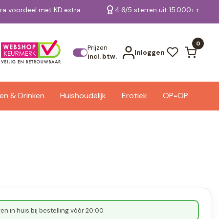
tra voordeel met KD.extra
4.6/5 sterren uit 15.000+ review
Bekijk alle resultaten
0
Prijzen
Inloggen
incl. btw.
en & Drinken
Huishoudelijk
Erotiek
OP=OP
n in huis bij bestelling vóór 20:00