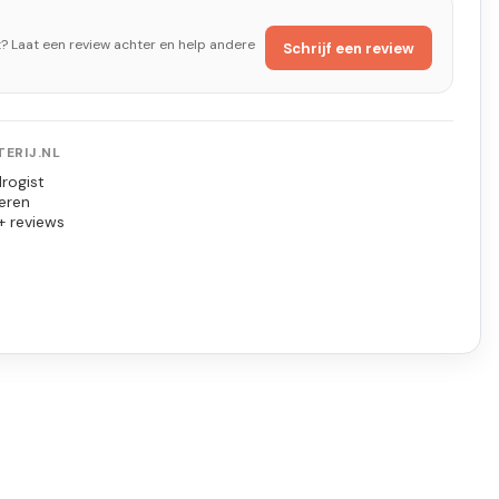
t? Laat een review achter en help andere
Schrijf een review
ERIJ.NL
rogist
eren
+ reviews