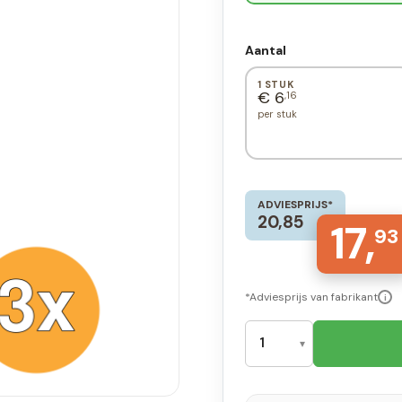
Aantal
1 STUK
€ 6
,16
per stuk
ADVIESPRIJS*
20,85
17,
93
*Adviesprijs van fabrikant
i