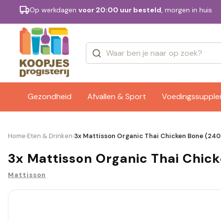
Op werkdagen
voor 20:00 uur besteld
, morgen in huis
Categorieën
Merken
Gezondheid
Afvallen & Sport
Voedingssuppl
Home
Eten & Drinken
3x Mattisson Organic Thai Chicken Bone (240
›
›
3x Mattisson Organic Thai Chic
Mattisson