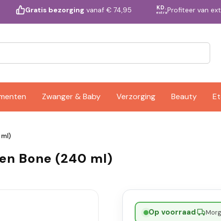
KD.
Profiteer van ex
Gratis bezorging
vanaf € 74,95
extra
ementen
Zwanger & Baby
Verzorging
Beauty
Et
 ml)
ken Bone (240 ml)
Op voorraad
·
Morge