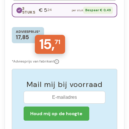
3
€ 5
,24
Bespaar € 0,49
per stuk
STUKS
ADVIESPRIJS*
17,85
15,
71
*Adviesprijs van fabrikant
i
Mail mij bij voorraad
Houd mij op de hoogte