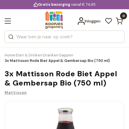
KD.
Gratis bezorging
voor 20:00 uur besteld
vanaf € 74,95
Bekijk alle resultaten
extra
Zoeken
0
Categorieën
Inloggen
Merken
Home
Eten & Drinken
Dranken
Sappen
›
›
›
›
3x Mattisson Rode Biet Appel & Gembersap Bio (750 ml)
3x Mattisson Rode Biet Appel
& Gembersap Bio (750 ml)
Mattisson