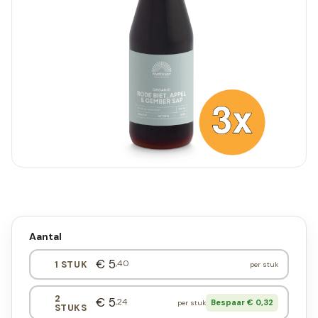
Aantal
€ 5
,40
1 STUK
per stuk
2
€ 5
,24
Bespaar € 0,32
per stuk
STUKS