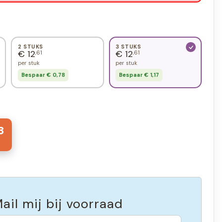
2 STUKS
3 STUKS
€ 12
€ 12
,61
,61
per stuk
per stuk
Bespaar € 0,78
Bespaar € 1,17
3
ail mij bij voorraad