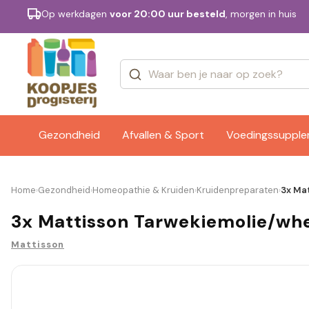
Op werkdagen
voor 20:00 uur besteld
, morgen in huis
Categorieën
Merken
Gezondheid
Afvallen & Sport
Voedingssuppl
Home
Gezondheid
Homeopathie & Kruiden
Kruidenpreparaten
3x Ma
›
›
›
›
3x Mattisson Tarwekiemolie/whe
Mattisson