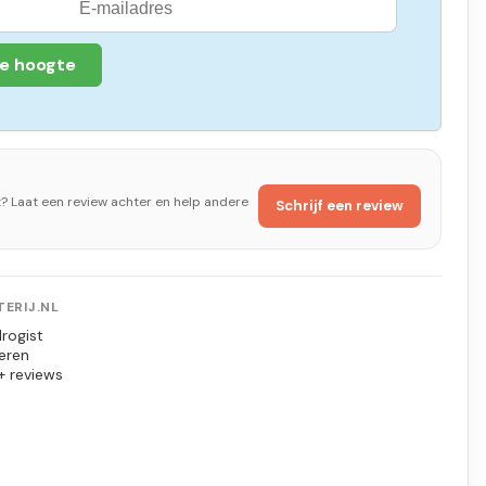
de hoogte
t? Laat een review achter en help andere
Schrijf een review
ERIJ.NL
rogist
eren
+ reviews