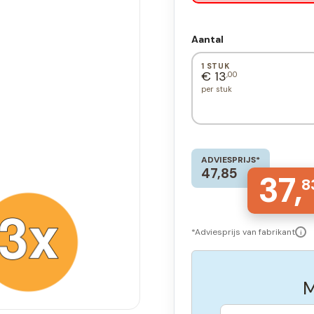
Aantal
1 STUK
€ 13
,00
per stuk
ADVIESPRIJS*
47,85
37,
8
*Adviesprijs van fabrikant
i
M