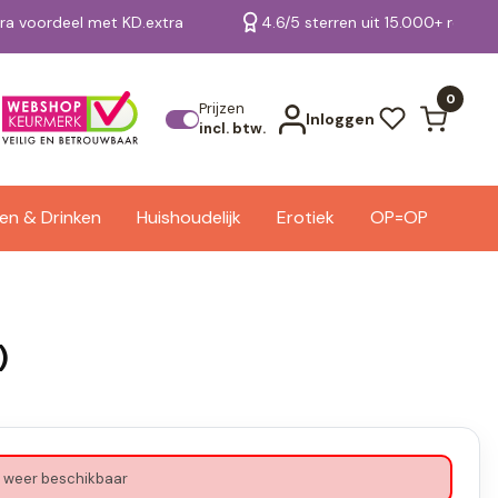
tra voordeel met KD.extra
4.6/5 sterren uit 15.000+ review
Bekijk alle resultaten
0
Prijzen
Inloggen
incl. btw.
en & Drinken
Huishoudelijk
Erotiek
OP=OP
)
 weer beschikbaar