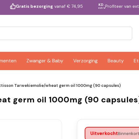
KD.
Profiteer van ex
Gratis bezorging
vanaf € 74,95
extra
ementen
Zwanger & Baby
Verzorging
Beauty
Et
ttisson Tarwekiemolie/wheat germ oil 1000mg (90 capsules)
at germ oil 1000mg (90 capsules
Uitverkocht
Binnenkort