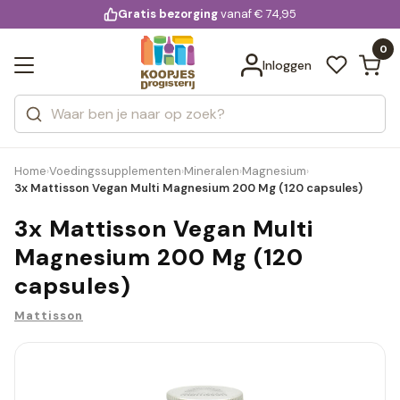
KD.
Gratis bezorging
voor 20:00 uur besteld
vanaf € 74,95
Bekijk alle resultaten
extra
Zoeken
0
Categorieën
Inloggen
Merken
Home
Voedingssupplementen
Mineralen
Magnesium
›
›
›
›
3x Mattisson Vegan Multi Magnesium 200 Mg (120 capsules)
3x Mattisson Vegan Multi
Magnesium 200 Mg (120
capsules)
Mattisson