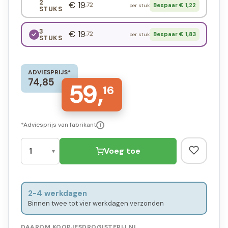
2
€ 19
,72
Bespaar € 1,22
per stuk
STUKS
3
€ 19
,72
Bespaar € 1,83
per stuk
STUKS
ADVIESPRIJS*
74,85
59,
16
*Adviesprijs van fabrikant
i
Voeg toe
2-4 werkdagen
Binnen twee tot vier werkdagen verzonden
DAAROM KOOPJESDROGISTERIJ.NL