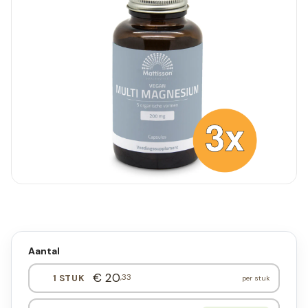
Aantal
€ 20
,33
1 STUK
per stuk