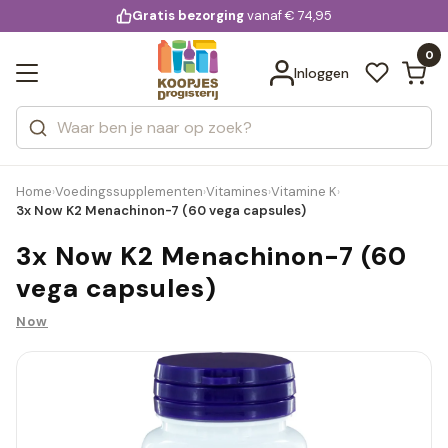
KD.
Gratis bezorging
voor 20:00 uur besteld
vanaf € 74,95
Bekijk alle resultaten
extra
Zoeken
0
Categorieën
Inloggen
Merken
Home
Voedingssupplementen
Vitamines
Vitamine K
›
›
›
›
3x Now K2 Menachinon-7 (60 vega capsules)
3x Now K2 Menachinon-7 (60
vega capsules)
Now