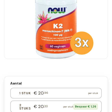
Aantal
€ 20
,96
1 STUK
per stuk
2
€ 20
,33
Bespaar € 1,26
per stuk
STUKS