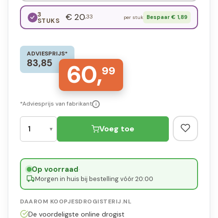
3
€ 20
,33
Bespaar € 1,89
per stuk
STUKS
ADVIESPRIJS*
83,85
60,
99
*Adviesprijs van fabrikant
i
Voeg toe
Op voorraad
·
Morgen in huis bij bestelling vóór 20:00
DAAROM KOOPJESDROGISTERIJ.NL
De voordeligste online drogist