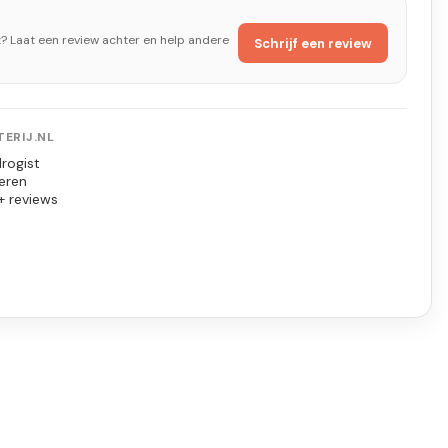
t? Laat een review achter en help andere
Schrijf een review
ERIJ.NL
rogist
eren
+ reviews