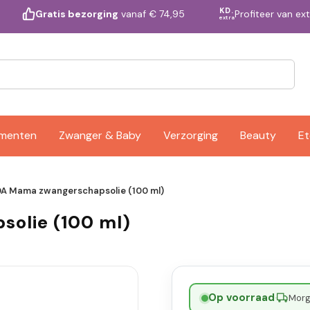
KD.
Profiteer van ex
Gratis bezorging
vanaf € 74,95
extra
ementen
Zwanger & Baby
Verzorging
Beauty
Et
A Mama zwangerschapsolie (100 ml)
olie (100 ml)
Op voorraad
·
Morge