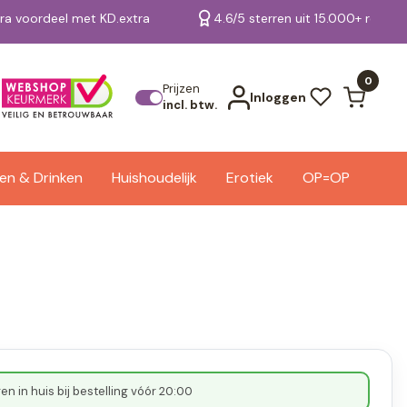
tra voordeel met KD.extra
4.6/5 sterren uit 15.000+ review
Bekijk alle resultaten
0
Prijzen
Inloggen
incl. btw.
en & Drinken
Huishoudelijk
Erotiek
OP=OP
n in huis bij bestelling vóór 20:00