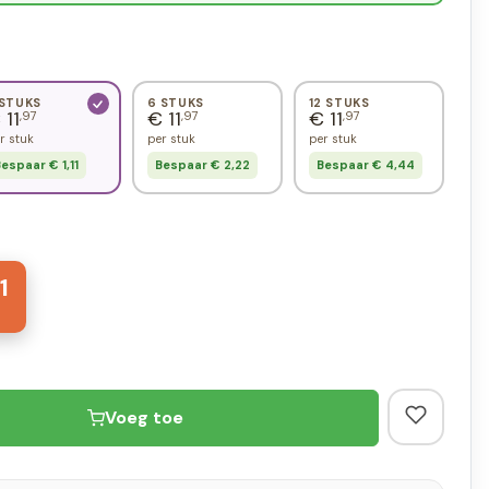
 STUKS
6 STUKS
12 STUKS
 11
€ 11
€ 11
,97
,97
,97
r stuk
per stuk
per stuk
espaar € 1,11
Bespaar € 2,22
Bespaar € 4,44
1
Voeg toe