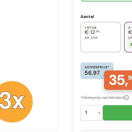
Aantal
1 STUK
3
€ 12
€
,34
per stuk
pe
B
ADVIESPRIJS*
56,97
35,
9
*Adviesprijs van fabrikant
i