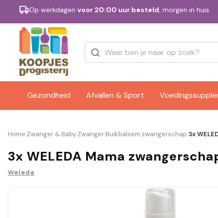
Op werkdagen
voor 20:00 uur besteld
, morgen in huis
Categorieën
Merken
Gezondheid
Afvallen & Sport
Voedingssuppl
Home
Zwanger & Baby
Zwanger
Buikbalsem zwangerschap
3x WELED
›
›
›
›
3x WELEDA Mama zwangerschaps
Weleda