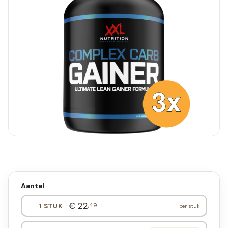
Aantal
€ 22
,49
1 STUK
per stuk