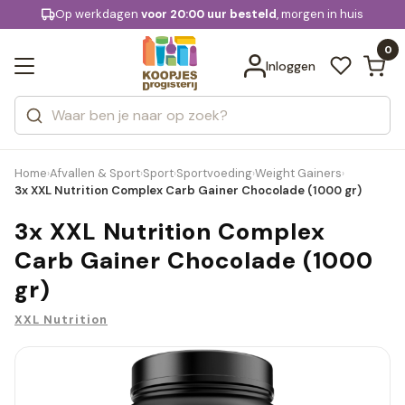
KD.
Op werkdagen
Gratis bezorging
voor 20:00 uur besteld
, morgen in huis
Bekijk alle resultaten
extra
Zoeken
0
Categorieën
Inloggen
Merken
Home
Afvallen & Sport
Sport
Sportvoeding
Weight Gainers
›
›
›
›
›
3x XXL Nutrition Complex Carb Gainer Chocolade (1000 gr)
3x XXL Nutrition Complex
Carb Gainer Chocolade (1000
gr)
XXL Nutrition