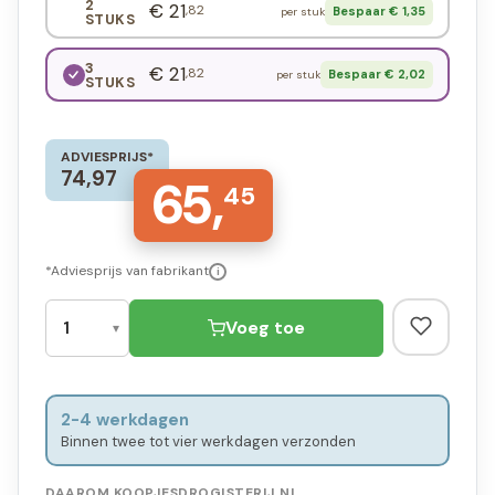
2
€ 21
,82
Bespaar € 1,35
per stuk
STUKS
3
€ 21
,82
Bespaar € 2,02
per stuk
STUKS
ADVIESPRIJS*
74,97
65,
45
*Adviesprijs van fabrikant
i
Voeg toe
2-4 werkdagen
Binnen twee tot vier werkdagen verzonden
DAAROM KOOPJESDROGISTERIJ.NL