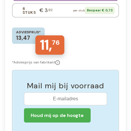
6
€ 3
,92
Bespaar € 0,73
per stuk
STUKS
ADVIESPRIJS*
13,47
11,
76
*Adviesprijs van fabrikant
i
Mail mij bij voorraad
Houd mij op de hoogte