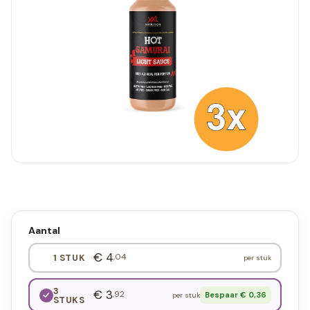
Aantal
€ 4
,04
1 STUK
per stuk
3
€ 3
,92
Bespaar € 0,36
per stuk
STUKS