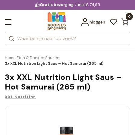
KD.
Gratis bezorging
voor 20:00 uur besteld
vanaf € 74,95
Bekijk alle resultaten
extra
Zoeken
0
Categorieën
Inloggen
Merken
Home
Eten & Drinken
Sauzen
›
›
›
3x XXL Nutrition Light Saus – Hot Samurai (265 ml)
3x XXL Nutrition Light Saus –
Hot Samurai (265 ml)
XXL Nutrition