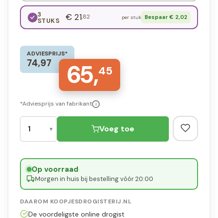
3
€ 21
,82
Bespaar € 2,02
per stuk
STUKS
ADVIESPRIJS*
74,97
65,
45
*Adviesprijs van fabrikant
i
Voeg toe
Op voorraad
·
Morgen in huis bij bestelling vóór 20:00
DAAROM KOOPJESDROGISTERIJ.NL
De voordeligste online drogist