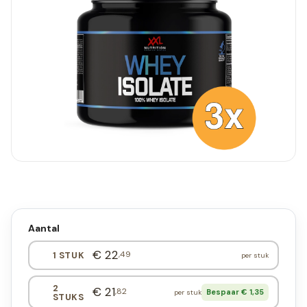
Aantal
€ 22
,49
1 STUK
per stuk
2
€ 21
,82
Bespaar € 1,35
per stuk
STUKS