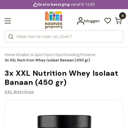
KD.
Gratis bezorging
voor 20:00 uur besteld
vanaf € 74,95
Bekijk alle resultaten
extra
Zoeken
0
Categorieën
Inloggen
Merken
Home
Afvallen & Sport
Sport
Sportvoeding
Proteïne
›
›
›
›
›
3x XXL Nutrition Whey Isolaat Banaan (450 gr)
3x XXL Nutrition Whey Isolaat
Banaan (450 gr)
XXL Nutrition