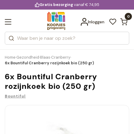
KD.
Gratis bezorging
voor 20:00 uur besteld
vanaf € 74,95
Bekijk alle resultaten
extra
Zoeken
0
Categorieën
Inloggen
Merken
Home
Gezondheid
Blaas
Cranberry
›
›
›
›
6x Bountiful Cranberry rozijnkoek bio (250 gr)
6x Bountiful Cranberry
rozijnkoek bio (250 gr)
Bountiful