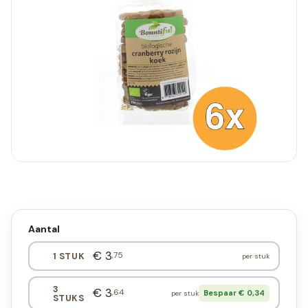
Aantal
€ 3
,75
1 STUK
per stuk
3
€ 3
,64
Bespaar € 0,34
per stuk
STUKS