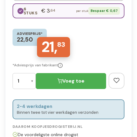
6
€ 3
,64
Bespaar € 0,67
per stuk
STUKS
ADVIESPRIJS*
22,50
21,
83
*Adviesprijs van fabrikant
i
Voeg toe
2-4 werkdagen
Binnen twee tot vier werkdagen verzonden
DAAROM KOOPJESDROGISTERIJ.NL
De voordeligste online drogist