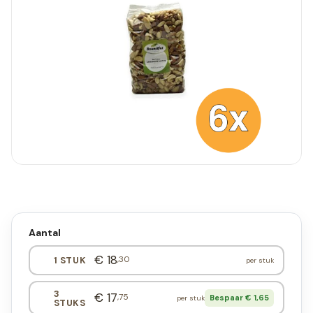
Aantal
€ 18
,30
1 STUK
per stuk
3
€ 17
,75
Bespaar € 1,65
per stuk
STUKS