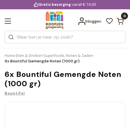
KD.
Gratis bezorging
voor 20:00 uur besteld
vanaf € 74,95
Bekijk alle resultaten
extra
Zoeken
0
Categorieën
Inloggen
Merken
Home
Eten & Drinken
Superfoods, Noten & Zaden
›
›
›
6x Bountiful Gemengde Noten (1000 gr)
6x Bountiful Gemengde Noten
(1000 gr)
Bountiful