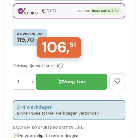
6
€ 17
,75
Bespaar € 3,29
per stuk
STUKS
ADVIESPRIJS*
119,70
106,
51
*Adviesprijs van fabrikant
i
Voeg toe
2-4 werkdagen
Binnen twee tot vier werkdagen verzonden
DAAROM KOOPJESDROGISTERIJ.NL
De voordeligste online drogist