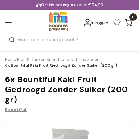
KD.
Gratis bezorging
voor 20:00 uur besteld
vanaf € 74,95
Bekijk alle resultaten
extra
Zoeken
0
Categorieën
Inloggen
Merken
Home
Eten & Drinken
Superfoods, Noten & Zaden
›
›
›
6x Bountiful Kaki Fruit Gedroogd Zonder Suiker (200 gr)
6x Bountiful Kaki Fruit
Gedroogd Zonder Suiker (200
gr)
Bountiful