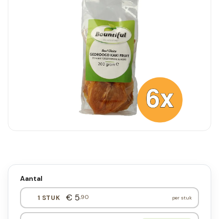
Aantal
€ 5
,90
1 STUK
per stuk