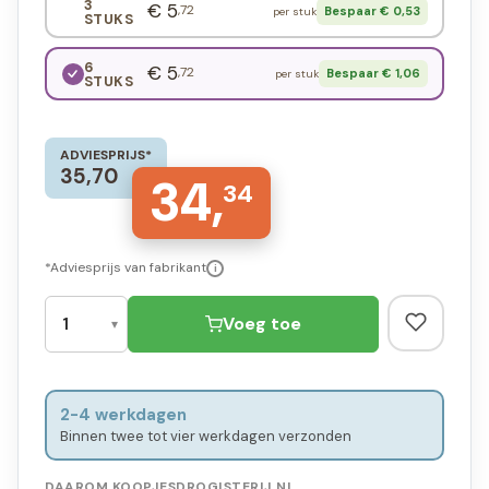
3
€ 5
,72
Bespaar € 0,53
per stuk
STUKS
6
€ 5
,72
Bespaar € 1,06
per stuk
STUKS
ADVIESPRIJS*
35,70
34,
34
*Adviesprijs van fabrikant
i
Voeg toe
2-4 werkdagen
Binnen twee tot vier werkdagen verzonden
DAAROM KOOPJESDROGISTERIJ.NL