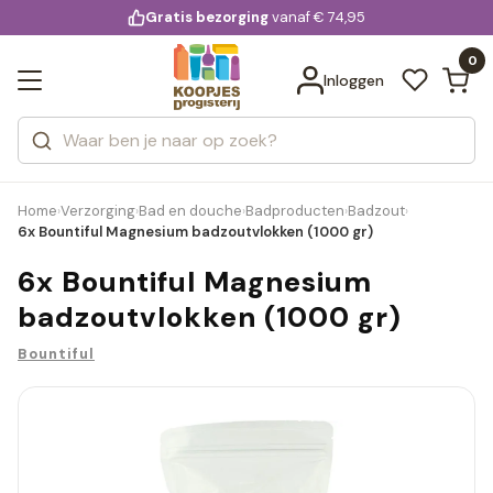
KD.
Gratis bezorging
voor 20:00 uur besteld
vanaf € 74,95
Bekijk alle resultaten
extra
Zoeken
0
Categorieën
Inloggen
Merken
Home
Verzorging
Bad en douche
Badproducten
Badzout
›
›
›
›
›
6x Bountiful Magnesium badzoutvlokken (1000 gr)
6x Bountiful Magnesium
badzoutvlokken (1000 gr)
Bountiful