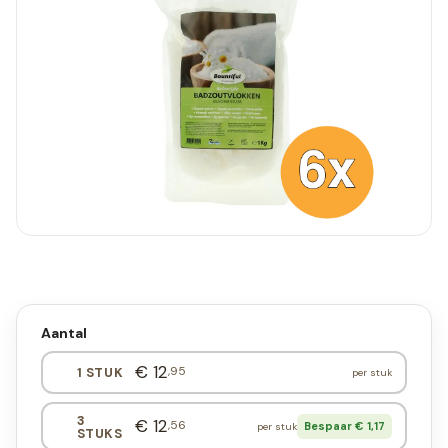
Aantal
€ 12
,95
1 STUK
per stuk
3
€ 12
,56
Bespaar € 1,17
per stuk
STUKS