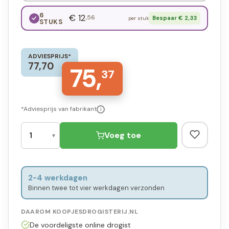
6
€ 12
,56
Bespaar € 2,33
per stuk
STUKS
ADVIESPRIJS*
77,70
75,
37
*Adviesprijs van fabrikant
i
Voeg toe
2-4 werkdagen
Binnen twee tot vier werkdagen verzonden
DAAROM KOOPJESDROGISTERIJ.NL
De voordeligste online drogist