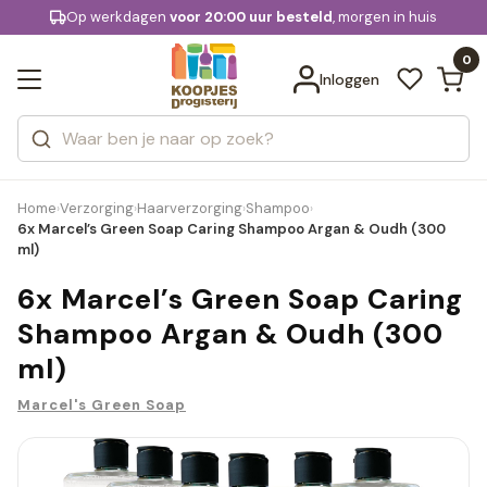
KD.
Op werkdagen
Gratis bezorging
voor 20:00 uur besteld
, morgen in huis
Bekijk alle resultaten
extra
Zoeken
0
Categorieën
Inloggen
Merken
Home
Verzorging
Haarverzorging
Shampoo
›
›
›
›
6x Marcel’s Green Soap Caring Shampoo Argan & Oudh (300
ml)
6x Marcel’s Green Soap Caring
Shampoo Argan & Oudh (300
ml)
Marcel's Green Soap