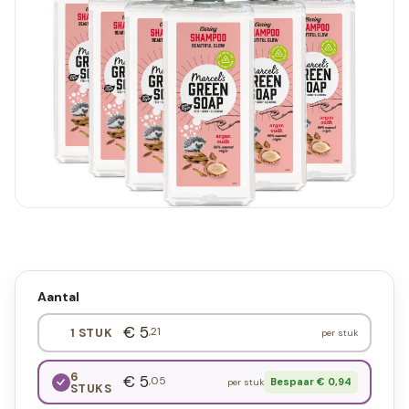
Aantal
€ 5
,21
1 STUK
per stuk
6
€ 5
,05
Bespaar € 0,94
per stuk
STUKS