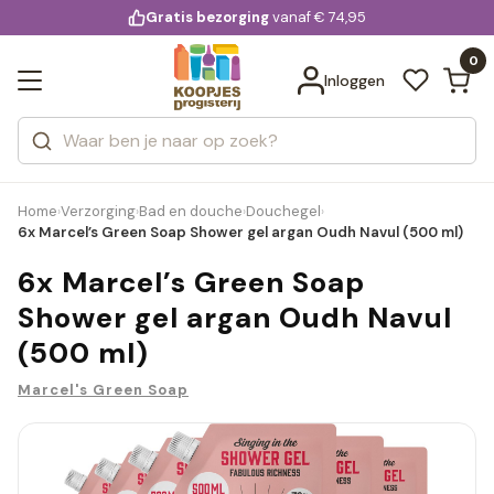
KD.
Gratis bezorging
voor 20:00 uur besteld
vanaf € 74,95
Bekijk alle resultaten
extra
Zoeken
0
Categorieën
Inloggen
Merken
Home
Verzorging
Bad en douche
Douchegel
›
›
›
›
6x Marcel’s Green Soap Shower gel argan Oudh Navul (500 ml)
6x Marcel’s Green Soap
Shower gel argan Oudh Navul
(500 ml)
Marcel's Green Soap