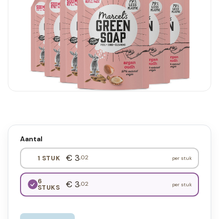
Aantal
€ 3
,02
1 STUK
per stuk
6
€ 3
,02
per stuk
STUKS