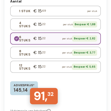
Aantal
€ 15
,69
1 STUK
per stuk
4
€ 15
,22
Bespaar € 1,88
per stuk
STUKS
6
€ 15
,22
Bespaar € 2,82
per stuk
STUKS
8
€ 15
,22
Bespaar € 3,77
per stuk
STUKS
12
€ 15
,22
Bespaar € 5,65
per stuk
STUKS
ADVIESPRIJS*
145,14
91,
32
*Adviesprijs van fabrikant
i