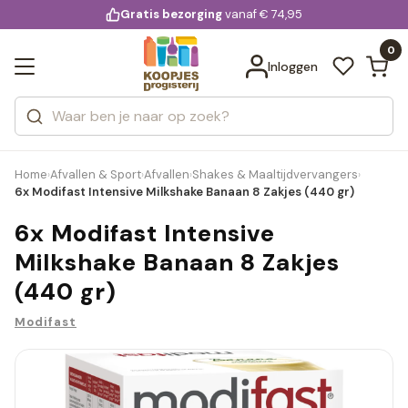
KD.
Gratis bezorging
voor 20:00 uur besteld
vanaf € 74,95
Bekijk alle resultaten
extra
Zoeken
0
Categorieën
Inloggen
Merken
Home
Afvallen & Sport
Afvallen
Shakes & Maaltijdvervangers
›
›
›
›
6x Modifast Intensive Milkshake Banaan 8 Zakjes (440 gr)
6x Modifast Intensive
Milkshake Banaan 8 Zakjes
(440 gr)
Modifast