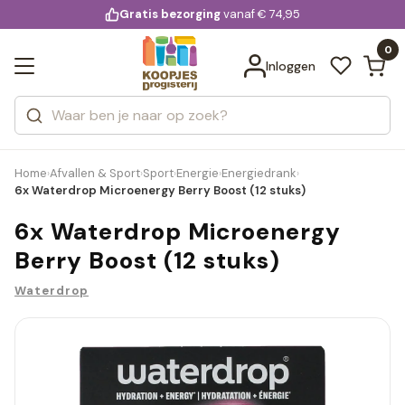
KD.
Gratis bezorging
voor 20:00 uur besteld
vanaf € 74,95
Bekijk alle resultaten
extra
Zoeken
0
Categorieën
Inloggen
Merken
Home
Afvallen & Sport
Sport
Energie
Energiedrank
›
›
›
›
›
6x Waterdrop Microenergy Berry Boost (12 stuks)
6x Waterdrop Microenergy
Berry Boost (12 stuks)
Waterdrop