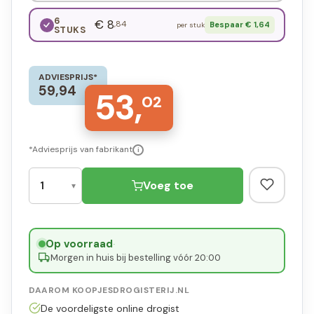
6
€ 8
,84
Bespaar € 1,64
per stuk
STUKS
ADVIESPRIJS*
59,94
53,
02
*Adviesprijs van fabrikant
i
Voeg toe
Op voorraad
·
Morgen in huis bij bestelling vóór 20:00
DAAROM KOOPJESDROGISTERIJ.NL
De voordeligste online drogist