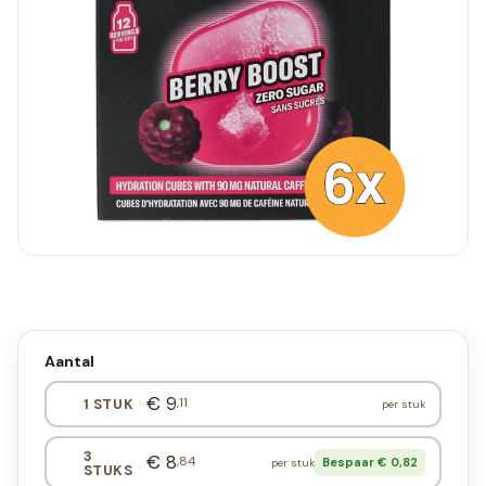
Aantal
€ 9
,11
1 STUK
per stuk
3
€ 8
,84
Bespaar € 0,82
per stuk
STUKS