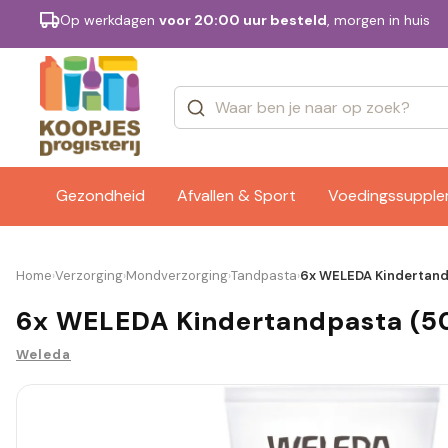
Op werkdagen
voor 20:00 uur besteld
, morgen in huis
Categorieën
Merken
Gezondheid
Afvallen & Sport
Voedingssuppl
Home
Verzorging
Mondverzorging
Tandpasta
6x WELEDA Kindertand
›
›
›
›
6x WELEDA Kindertandpasta (5
Weleda