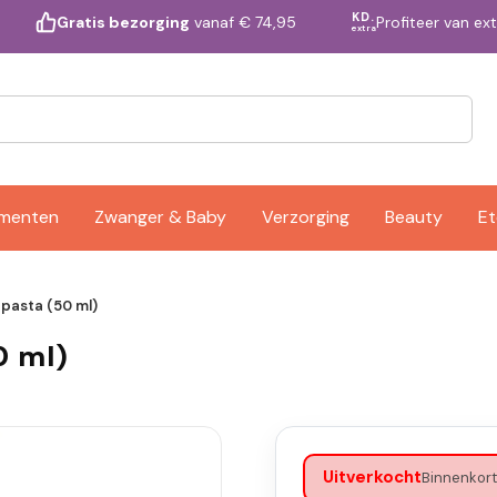
KD.
Profiteer van ex
Gratis bezorging
vanaf € 74,95
extra
ementen
Zwanger & Baby
Verzorging
Beauty
Et
pasta (50 ml)
0 ml)
Uitverkocht
Binnenkort