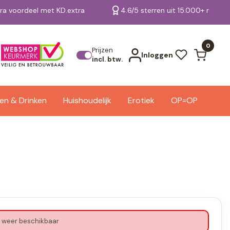
tra voordeel met KD.extra
4.6/5 sterren uit 15.000+ review
Bekijk alle resultaten
0
Prijzen
Inloggen
incl. btw.
en & Drinken
Huishoudelijk
Erotiek
OP=OP
 weer beschikbaar