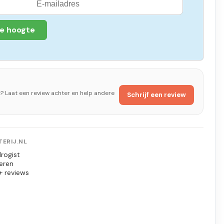
de hoogte
t? Laat een review achter en help andere
Schrijf een review
ERIJ.NL
rogist
eren
+ reviews