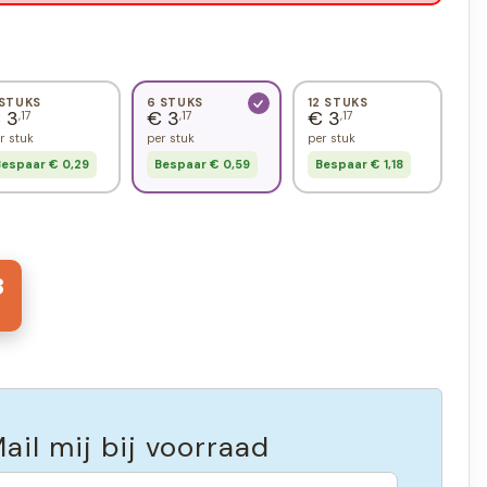
 STUKS
6 STUKS
12 STUKS
 3
€ 3
€ 3
,17
,17
,17
r stuk
per stuk
per stuk
espaar € 0,29
Bespaar € 0,59
Bespaar € 1,18
3
ail mij bij voorraad