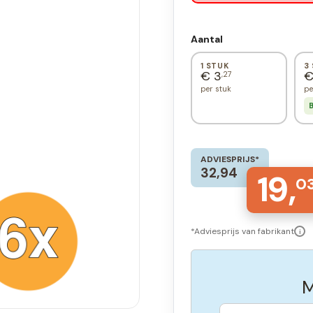
Aantal
1 STUK
3
€ 3
€
,27
per stuk
pe
B
ADVIESPRIJS*
32,94
19,
0
*Adviesprijs van fabrikant
i
M