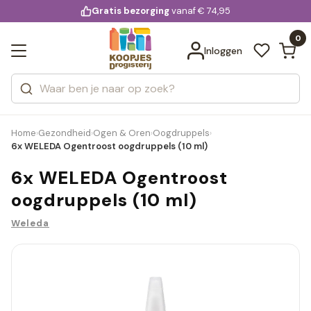
KD.
Gratis bezorging
voor 20:00 uur besteld
vanaf € 74,95
Bekijk alle resultaten
extra
Zoeken
0
Categorieën
Inloggen
Merken
Home
Gezondheid
Ogen & Oren
Oogdruppels
›
›
›
›
6x WELEDA Ogentroost oogdruppels (10 ml)
6x WELEDA Ogentroost
oogdruppels (10 ml)
Weleda