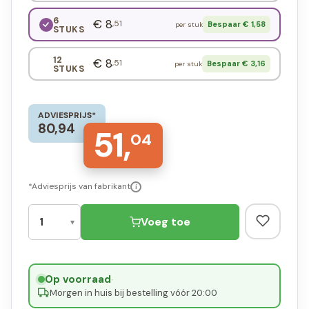
6
€ 8
,51
Bespaar € 1,58
per stuk
STUKS
12
€ 8
,51
Bespaar € 3,16
per stuk
STUKS
ADVIESPRIJS*
80,94
51,
04
*Adviesprijs van fabrikant
i
Voeg toe
Op voorraad
·
Morgen in huis bij bestelling vóór 20:00