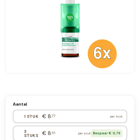
Aantal
€ 8
,77
1 STUK
per stuk
3
€ 8
,51
Bespaar € 0,79
per stuk
STUKS