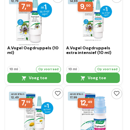
12,79
14,99
7,
9,
99
00
A.Vogel Oogdruppels (10
A.Vogel Oogdruppels
ml)
extra intensief (10 ml)
10 ml
Op voorraad
10 ml
Op voorraad
Voeg toe
Voeg toe
ADVIESPRIJS
ADVIESPRIJS
12,49
17,99
7,
12,
59
49