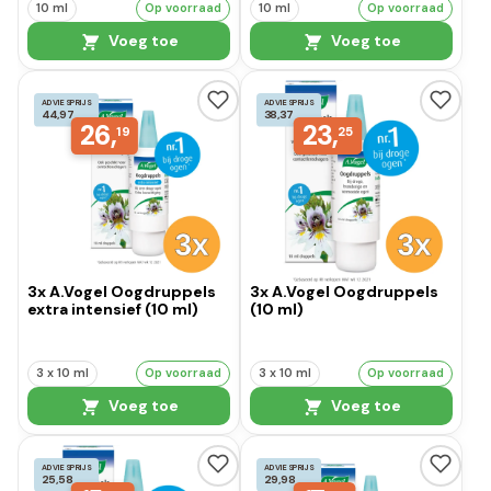
10 ml
Op voorraad
10 ml
Op voorraad
Voeg toe
Voeg toe
ADVIESPRIJS
ADVIESPRIJS
44,97
38,37
26,
23,
19
25
3x A.Vogel Oogdruppels
3x A.Vogel Oogdruppels
extra intensief (10 ml)
(10 ml)
3 x 10 ml
Op voorraad
3 x 10 ml
Op voorraad
Voeg toe
Voeg toe
ADVIESPRIJS
ADVIESPRIJS
25,58
29,98