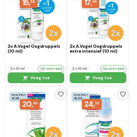
15,
17,
50
46
2x A.Vogel Oogdruppels
2x A.Vogel Oogdruppels
(10 ml)
extra intensief (10 ml)
2 x 10 ml
Op voorraad
2 x 10 ml
Op voorraad
Voeg toe
Voeg toe
ADVIESPRIJS
ADVIESPRIJS
31,98
35,98
20,
24,
93
23