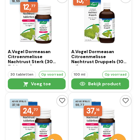
15,
18,59
12,
77
A.Vogel Dormeasan
A.Vogel Dormeasan
Citroenmelisse
Citroenmelisse
Nachtrust Sterk (30
Nachtrust Druppels (100
Tabletten)
ml)
30 tabletten
Op voorraad
100 ml
Op voorraad
Voeg toe
Bekijk product
ADVIESPRIJS
ADVIESPRIJS
37,18
55,77
24,
37,
77
16