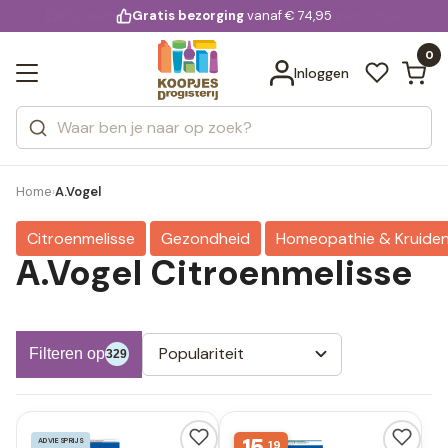
KD.
Gratis bezorging
voor 20:00 uur besteld
vanaf € 74,95
Bekijk alle resultaten
extra
Zoeken
0
Categorieën
Inloggen
Merken
Home
A.Vogel
›
Citroenmelisse
Gezondheid
Homeopathie & Kruide
A.Vogel Citroenmelisse
Populariteit
Filteren op
329
ADVIESPRIJS
19