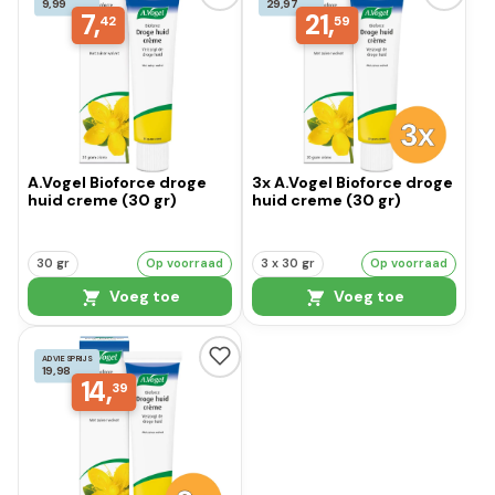
9,99
29,97
7,
21,
42
59
A.Vogel Bioforce droge
3x A.Vogel Bioforce droge
huid creme (30 gr)
huid creme (30 gr)
30 gr
Op voorraad
3 x 30 gr
Op voorraad
Voeg toe
Voeg toe
ADVIESPRIJS
19,98
14,
39