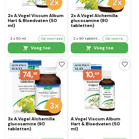
2x A.Vogel Viscum Album
2x A.Vogel Alchemilla
Hart & Bloedvaten (50
glucosamine (90
ml)
tabletten)
2 x 50 ml
Op voorraad
2 x 90 tabletten
Op voorraad
Voeg toe
Voeg toe
ADVIESPRIJS
ADVIESPRIJS
104,97
14,49
74,
10,
35
65
3x A.Vogel Alchemilla
A.Vogel Viscum Album
glucosamine (90
Hart & Bloedvaten (50
tabletten)
ml)