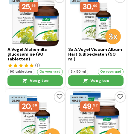
34,99
43,47
25,
30,
55
99
A.Vogel Alchemilla
3x A.Vogel Viscum Album
glucosamine (90
Hart & Bloedvaten (50
tabletten)
ml)
(1
)
90 tabletten
Op voorraad
3 x 50 ml
Op voorraad
Voeg toe
Voeg toe
ADVIESPRIJS
ADVIESPRIJS
28,98
69,98
20,
49,
66
57