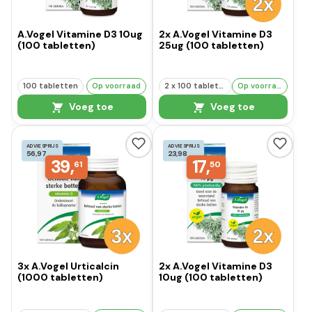
A.Vogel Vitamine D3 10ug
2x A.Vogel Vitamine D3
(100 tabletten)
25ug (100 tabletten)
100 tabletten
Op voorraad
2 x 100 tabletten
Op voorraad
Voeg toe
Voeg toe
ADVIESPRIJS
ADVIESPRIJS
56,97
23,98
39,
17,
61
50
3x A.Vogel Urticalcin
2x A.Vogel Vitamine D3
(1000 tabletten)
10ug (100 tabletten)