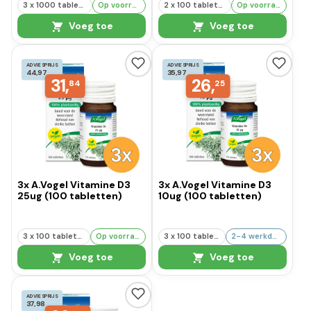
3 x 1000 tabletten
Op voorraad
2 x 100 tabletten
Op voorraad
Voeg toe
Voeg toe
ADVIESPRIJS
ADVIESPRIJS
44,97
35,97
31,
26,
84
25
3x A.Vogel Vitamine D3
3x A.Vogel Vitamine D3
25ug (100 tabletten)
10ug (100 tabletten)
3 x 100 tabletten
Op voorraad
3 x 100 tabletten
2-4 werkdagen
Voeg toe
Voeg toe
ADVIESPRIJS
37,98