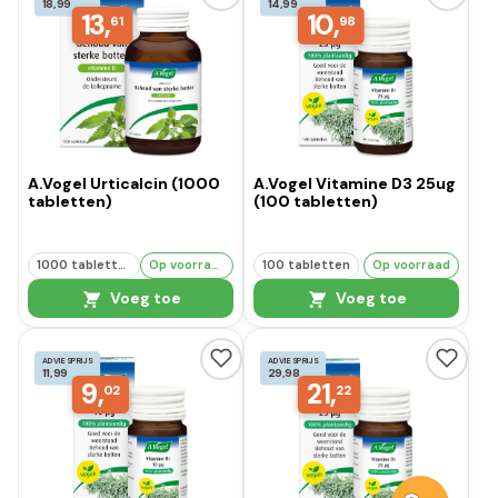
18,99
14,99
13,
10,
61
98
A.Vogel Urticalcin (1000
A.Vogel Vitamine D3 25ug
tabletten)
(100 tabletten)
1000 tabletten
Op voorraad
100 tabletten
Op voorraad
Voeg toe
Voeg toe
ADVIESPRIJS
ADVIESPRIJS
11,99
29,98
9,
21,
02
22