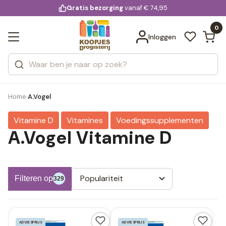
KD.
Gratis bezorging
voor 20:00 uur besteld
vanaf € 74,95
Bekijk alle resultaten
extra
Zoeken
0
Categorieën
Inloggen
Merken
Home
A.Vogel
›
Vitamine D
Vitamines
Voedingssupplementen
A.Vogel Vitamine D
Populariteit
Filteren op
329
ADVIESPRIJS
ADVIESPRIJS